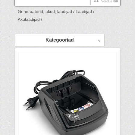
Võrdlus
0/0
Generaatorid, akud, laadijad /
Laadijad /
Akulaadijad /
Kategooriad