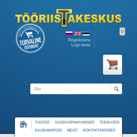
0
Registreeru
Logi sisse
TOOTED
SOODUSPAKKUMISED
TEENUSED
KAUBAMÄRGID
MEIST
KONTAKTANDMED