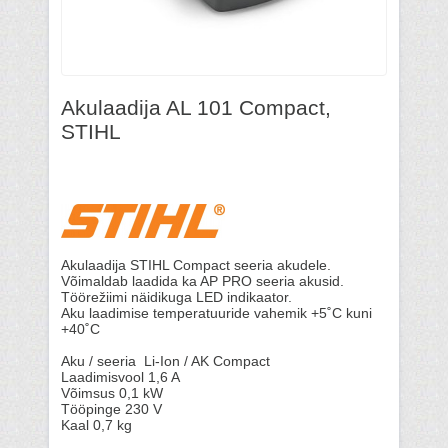
Akulaadija AL 101 Compact,
STIHL
Akulaadija STIHL Compact seeria akudele.
Võimaldab laadida ka AP PRO seeria akusid.
Töörežiimi näidikuga LED indikaator.
Aku laadimise temperatuuride vahemik +5˚C kuni
+40˚C
Aku / seeria Li-Ion / AK Compact
Laadimisvool 1,6 A
Võimsus 0,1 kW
Tööpinge 230 V
Kaal 0,7 kg