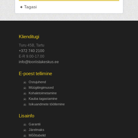
Tagasi
Klienditugi
Turu 45B, Tartu
+372 740 2100
E-R 9.00-17.00
info@tooriistakeskus.ee
E-poest tellimine
Ostujuhend
Müügitingimused
Kohaletoimetamine
Kauba tagastamine
Isikuandmete töötlemine
Lisainfo
Garantii
Järelmaks
Mõõttabelid