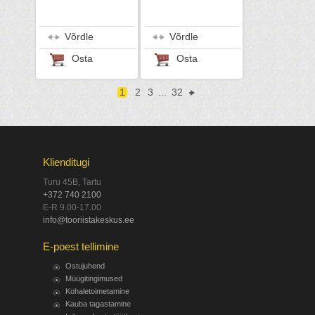
Võrdle
Võrdle
Osta
Osta
1
2
3
...
32
Klienditugi
Turu 45B, Tartu
+372 740 2100
E-R 9.00-17.00
info@tooriistakeskus.ee
E-poest tellimine
Ostujuhend
Müügitingimused
Kohaletoimetamine
Kauba tagastamine