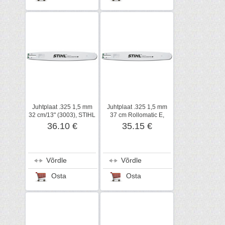
Juhtplaat .325 1,5 mm
Juhtplaat .325 1,5 mm
32 cm/13" (3003), STIHL
37 cm Rollomatic E,
STIHL
36.10 €
35.15 €
Võrdle
Võrdle
Osta
Osta