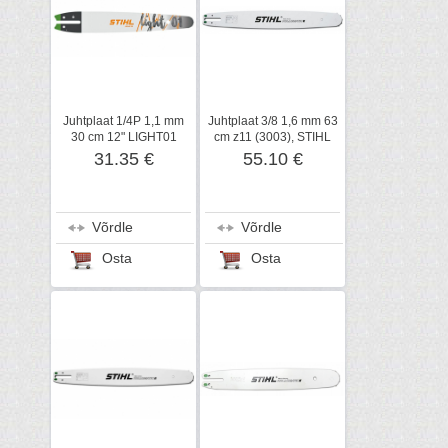
Juhtplaat 1/4P 1,1 mm
Juhtplaat 3/8 1,6 mm 63
30 cm 12" LIGHT01
cm z11 (3003), STIHL
(3005), STIHL
31.35 €
55.10 €
Võrdle
Võrdle
Osta
Osta