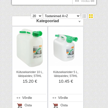
Võrdlus
0/0
Kategooriad
Kütusekanister 10 L,
Kütusekanister 5 L,
läbipaistev, STIHL
läbipaistev, STIHL
15.20 €
10.45 €
Võrdle
Võrdle
Osta
Osta