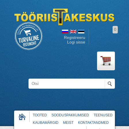
0
Registreeru
Logi sisse
TOOTED
SOODUSPAKKUMISED
TEENUSED
KAUBAMÄRGID
MEIST
KONTAKTANDMED