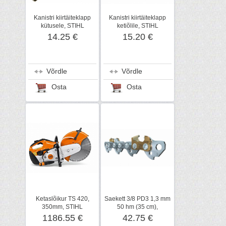
Kanistri kiirtäiteklapp
Kanistri kiirtäiteklapp
kütusele, STIHL
ketiõlile, STIHL
14.25 €
15.20 €
Võrdle
Võrdle
Osta
Osta
Ketaslõikur TS 420,
Saekett 3/8 PD3 1,3 mm
350mm, STIHL
50 hm (35 cm),
kõvasulam, STIHL
1186.55 €
42.75 €