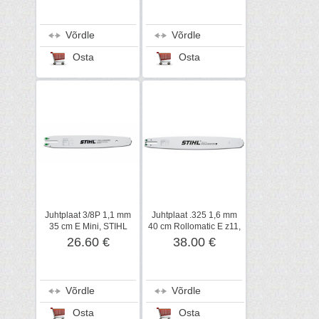
Võrdle
Võrdle
Osta
Osta
Juhtplaat 3/8P 1,1 mm
Juhtplaat .325 1,6 mm
35 cm E Mini, STIHL
40 cm Rollomatic E z11,
STIHL
26.60 €
38.00 €
Võrdle
Võrdle
Osta
Osta