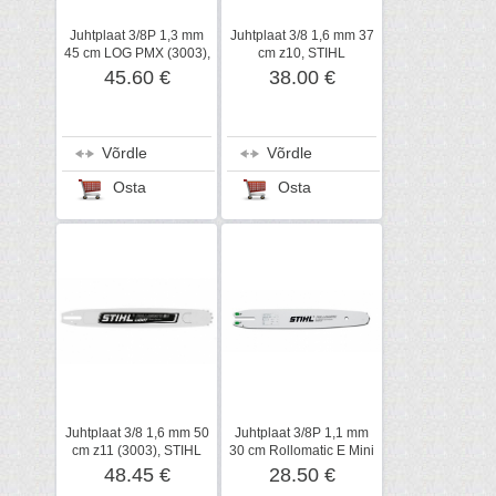
Juhtplaat 3/8P 1,3 mm
Juhtplaat 3/8 1,6 mm 37
45 cm LOG PMX (3003),
cm z10, STIHL
STIHL
45.60 €
38.00 €
Võrdle
Võrdle
Osta
Osta
Juhtplaat 3/8 1,6 mm 50
Juhtplaat 3/8P 1,1 mm
cm z11 (3003), STIHL
30 cm Rollomatic E Mini
z7, STIHL
48.45 €
28.50 €