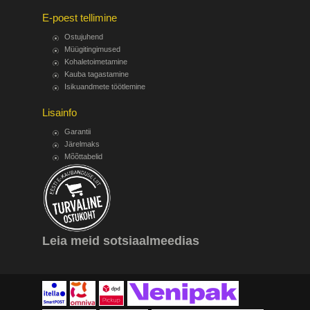
E-poest tellimine
Ostujuhend
Müügitingimused
Kohaletoimetamine
Kauba tagastamine
Isikuandmete töötlemine
Lisainfo
Garantii
Järelmaks
Mõõttabelid
Leia meid sotsiaalmeedias