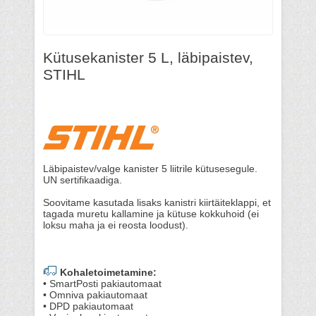
Kütusekanister 5 L, läbipaistev,
STIHL
Läbipaistev/valge kanister 5 liitrile kütusesegule.
UN sertifikaadiga.
Soovitame kasutada lisaks kanistri kiirtäiteklappi, et
tagada muretu kallamine ja kütuse kokkuhoid (ei
loksu maha ja ei reosta loodust).
Kohaletoimetamine:
• SmartPosti pakiautomaat
• Omniva pakiautomaat
• DPD pakiautomaat