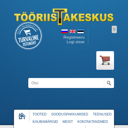
0
Registreeru
Logi sisse
TOOTED
SOODUSPAKKUMISED
TEENUSED
KAUBAMÄRGID
MEIST
KONTAKTANDMED