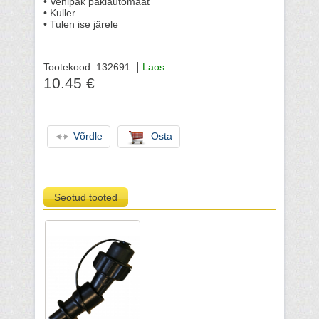
• Venipak pakiautomaat
• Kuller
• Tulen ise järele
Tootekood: 132691
Laos
10.45 €
Võrdle
Osta
Seotud tooted