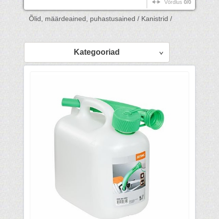
Võrdlus
0/0
Õlid, määrdeained, puhastusained /
Kanistrid /
Kategooriad