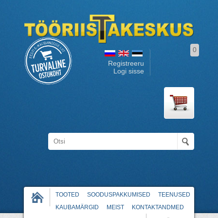
0
Registreeru
Logi sisse
TOOTED
SOODUSPAKKUMISED
TEENUSED
KAUBAMÄRGID
MEIST
KONTAKTANDMED