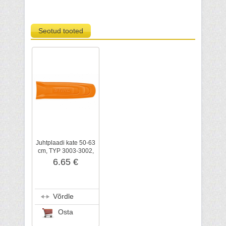
Seotud tooted
Juhtplaadi kate 50-63
cm, TYP 3003-3002,
STIHL
6.65 €
Võrdle
Osta