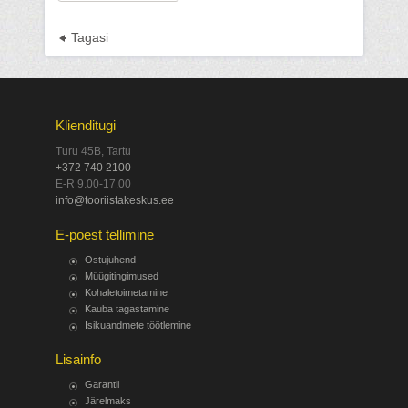
Tagasi
Klienditugi
Turu 45B, Tartu
+372 740 2100
E-R 9.00-17.00
info@tooriistakeskus.ee
E-poest tellimine
Ostujuhend
Müügitingimused
Kohaletoimetamine
Kauba tagastamine
Isikuandmete töötlemine
Lisainfo
Garantii
Järelmaks