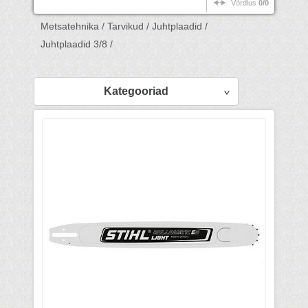
Võrdlus
0/0
Metsatehnika /
Tarvikud /
Juhtplaadid /
Juhtplaadid 3/8 /
Kategooriad