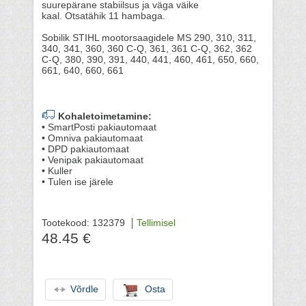
suurepärane stabiilsus ja väga väike
kaal. Otsatähik 11 hambaga.
Sobilik STIHL mootorsaagidele MS 290, 310, 311,
340, 341, 360, 360 C-Q, 361, 361 C-Q, 362, 362
C-Q, 380, 390, 391, 440, 441, 460, 461, 650, 660,
661, 640, 660, 661
Kohaletoimetamine:
• SmartPosti pakiautomaat
• Omniva pakiautomaat
• DPD pakiautomaat
• Venipak pakiautomaat
• Kuller
• Tulen ise järele
Tootekood: 132379
Tellimisel
48.45 €
Võrdle
Osta