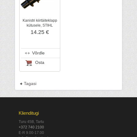
Kanistri kiirtäiteklapp
kütusele, STIHL
14.25 €
Võrdle
Osta
Tagasi
Klienditugi
Turu 45B, Tartu
+372 740 2100
E-R 9.00-17.00