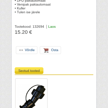
• DPD pakiautomaat
• Venipak pakiautomaat
• Kuller
• Tulen ise järele
Tootekood: 132694
Laos
15.20 €
Võrdle
Osta
Seotud tooted