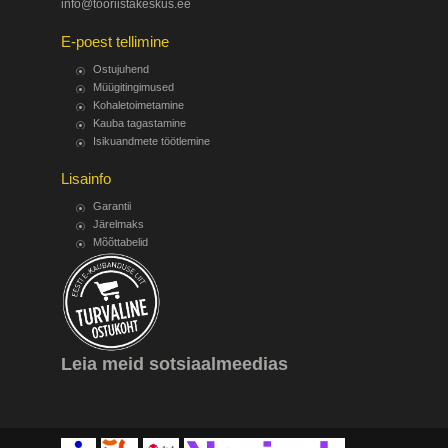
info@tooriistakeskus.ee
E-poest tellimine
Ostujuhend
Müügitingimused
Kohaletoimetamine
Kauba tagastamine
Isikuandmete töötlemine
Lisainfo
Garantii
Järelmaks
Mõõttabelid
Leia meid sotsiaalmeedias