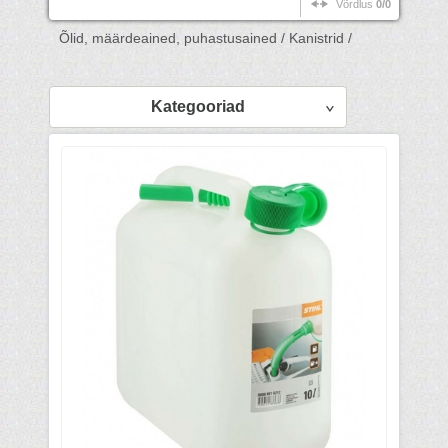
Võrdlus
0/0
Õlid, määrdeained, puhastusained /
Kanistrid /
Kategooriad