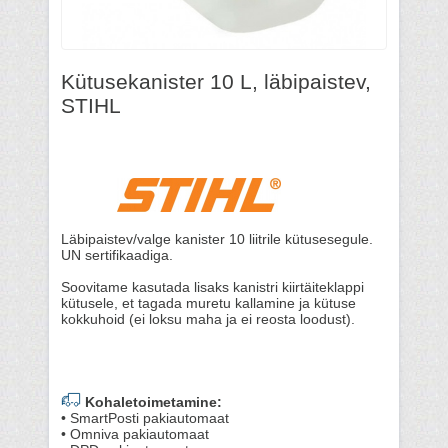
Kütusekanister 10 L, läbipaistev,
STIHL
Läbipaistev/valge kanister 10 liitrile kütusesegule.
UN sertifikaadiga.
Soovitame kasutada lisaks kanistri kiirtäiteklappi
kütusele, et tagada muretu kallamine ja kütuse
kokkuhoid (ei loksu maha ja ei reosta loodust).
Kohaletoimetamine:
• SmartPosti pakiautomaat
• Omniva pakiautomaat