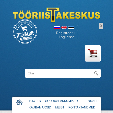
0
Registreeru
Logi sisse
TOOTED
SOODUSPAKKUMISED
TEENUSED
KAUBAMÄRGID
MEIST
KONTAKTANDMED