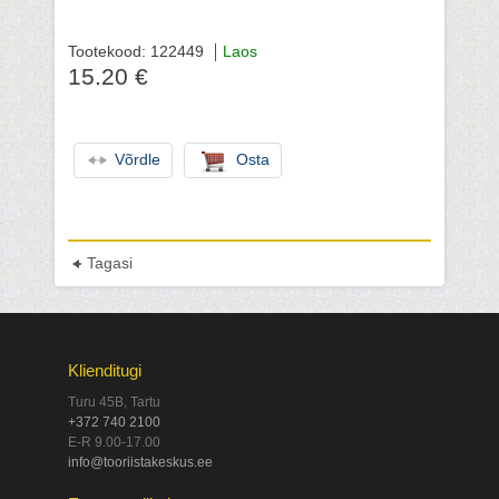
Tootekood: 122449
Laos
15.20 €
Võrdle
Osta
Tagasi
Klienditugi
Turu 45B, Tartu
+372 740 2100
E-R 9.00-17.00
info@tooriistakeskus.ee