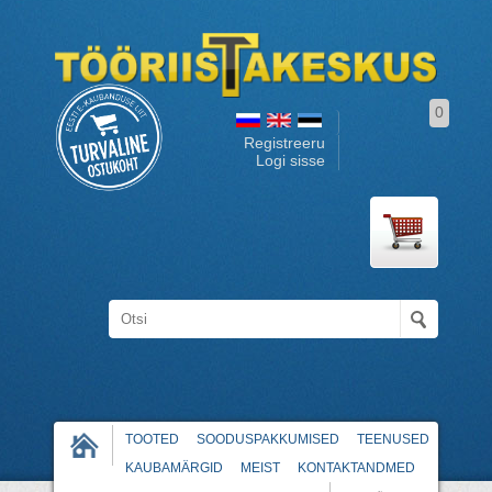
0
Registreeru
Logi sisse
TOOTED
SOODUSPAKKUMISED
TEENUSED
KAUBAMÄRGID
MEIST
KONTAKTANDMED