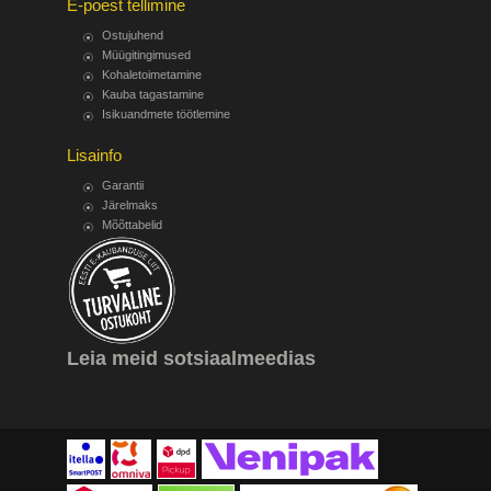
E-poest tellimine
Ostujuhend
Müügitingimused
Kohaletoimetamine
Kauba tagastamine
Isikuandmete töötlemine
Lisainfo
Garantii
Järelmaks
Mõõttabelid
Leia meid sotsiaalmeedias