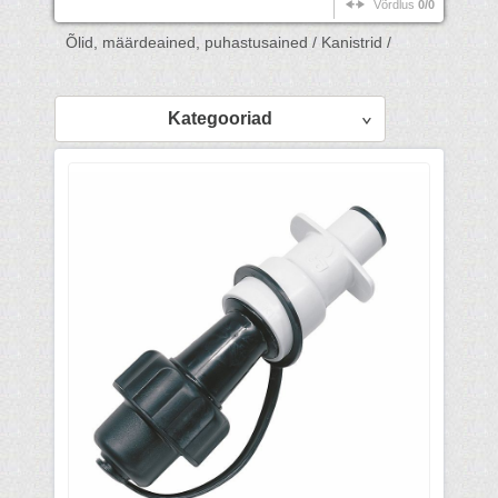
Võrdlus
0/0
Õlid, määrdeained, puhastusained /
Kanistrid /
Kategooriad