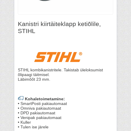
Kanistri kiirtäiteklapp ketiõlile,
STIHL
STIHL kombikanistritele. Takistab üleloksumist
õlipaagi täitmisel.
Läbimõõt 23 mm.
Kohaletoimetamine:
• SmartPosti pakiautomaat
• Omniva pakiautomaat
• DPD pakiautomaat
• Venipak pakiautomaat
• Kuller
• Tulen ise järele