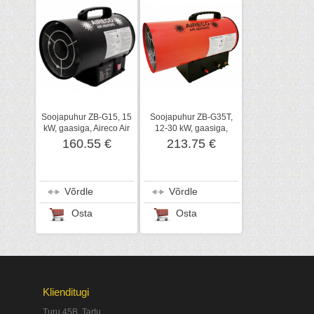
Soojapuhur ZB-G15, 15
Soojapuhur ZB-G35T,
kW, gaasiga, Aireco Air
12-30 kW, gaasiga,
Heaters
Aireco Air Heaters
160.55 €
213.75 €
Võrdle
Võrdle
Osta
Osta
Klienditugi
Turu 45B, Tartu