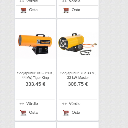
Võrdle
Võrdle
Osta
Osta
Soojapuhur TKG-150K,
Soojapuhur BLP 33 M,
44 kW, Tiger King
33 kW, Master
333.45 €
308.75 €
Võrdle
Võrdle
Osta
Osta