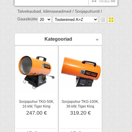
Võrdlus
0/0
Talvekaubad, kliimaseadmed /
Soojapuhurid /
Gaasiküttega /
Kategooriad
Soojapuhur TKG-50K,
Soojapuhur TKG-100K,
16 kW, Tiger King
36 kW, Tiger King
247.00 €
319.20 €