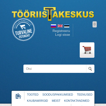
0
Registreeru
Logi sisse
TOOTED
SOODUSPAKKUMISED
TEENUSED
KAUBAMÄRGID
MEIST
KONTAKTANDMED