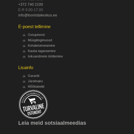
+372 740 2100
E-R 9.00-17.00
info@tooriistakeskus.ee
E-poest tellimine
Ostujuhend
Müügitingimused
Kohaletoimetamine
Kauba tagastamine
Isikuandmete töötlemine
Lisainfo
Garantii
Järelmaks
Mõõttabelid
Leia meid sotsiaalmeedias