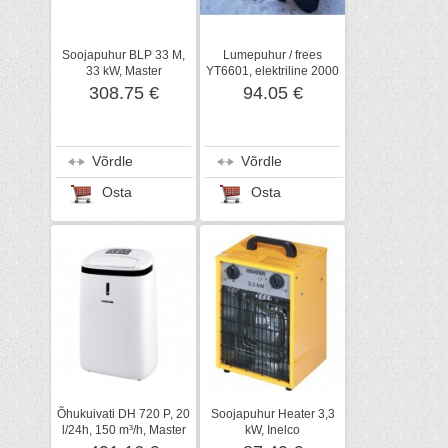
Soojapuhur BLP 33 M,
Lumepuhur / frees
33 kW, Master
YT6601, elektriline 2000
W
308.75 €
94.05 €
Võrdle
Võrdle
Osta
Osta
Õhukuivati DH 720 P, 20
Soojapuhur Heater 3,3
l/24h, 150 m³/h, Master
kW, Inelco