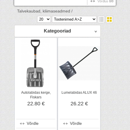
Võrdlus
0/0
Talvekaubad, kliimaseadmed /
Kategooriad
Autolabidas kerge,
Lumelabidas ALUX 46
Fiskars
22.80 €
26.22 €
Võrdle
Võrdle