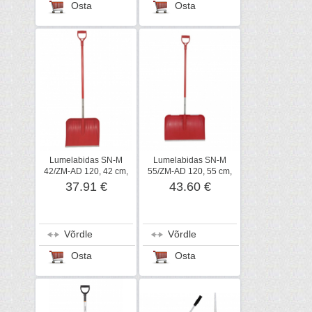
Osta
Osta
Lumelabidas SN-M
Lumelabidas SN-M
42/ZM-AD 120, 42 cm,
55/ZM-AD 120, 55 cm,
Wolf Garten
Wolf Garten
37.91 €
43.60 €
Võrdle
Võrdle
Osta
Osta