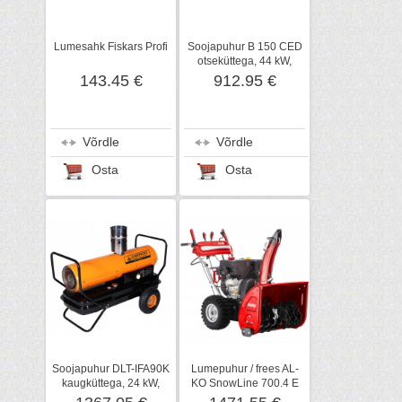
Lumesahk Fiskars Profi
Soojapuhur B 150 CED
otseküttega, 44 kW,
Master
143.45 €
912.95 €
Võrdle
Võrdle
Osta
Osta
Soojapuhur DLT-IFA90K
Lumepuhur / frees AL-
kaugküttega, 24 kW,
KO SnowLine 700.4 E
Daewoo
LED Premium