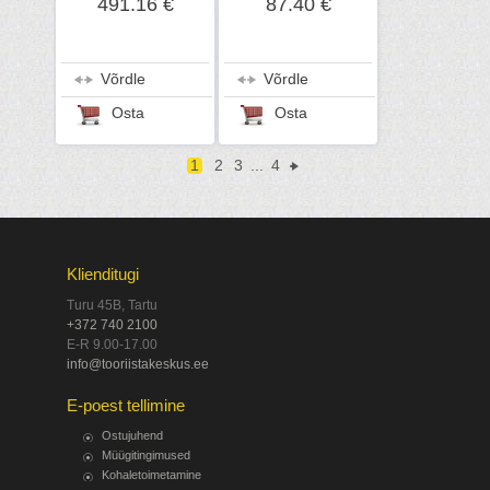
491.16 €
87.40 €
Võrdle
Võrdle
Osta
Osta
1
2
3
...
4
Klienditugi
Turu 45B, Tartu
+372 740 2100
E-R 9.00-17.00
info@tooriistakeskus.ee
E-poest tellimine
Ostujuhend
Müügitingimused
Kohaletoimetamine