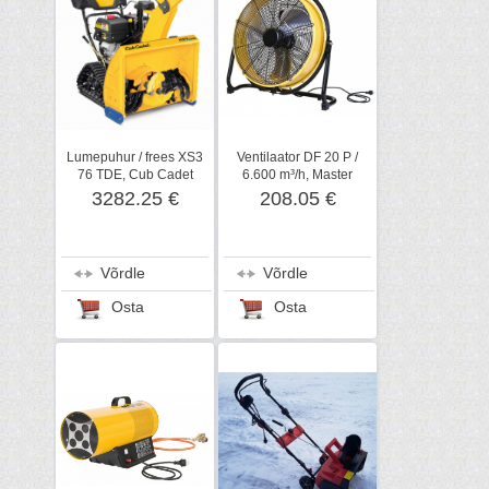
Lumepuhur / frees XS3
Ventilaator DF 20 P /
76 TDE, Cub Cadet
6.600 m³/h, Master
3282.25 €
208.05 €
Võrdle
Võrdle
Osta
Osta