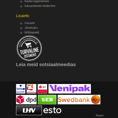
Kauba tagastamine
Isikuandmete töötlemine
Lisainfo
Garantii
Järelmaks
Mõõttabelid
Leia meid sotsiaalmeedias
Noom