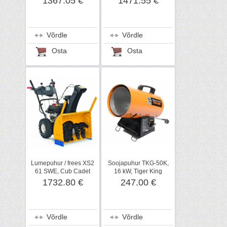
1367.05 €
1471.55 €
Võrdle
Võrdle
Osta
Osta
Lumepuhur / frees XS2
Soojapuhur TKG-50K,
61 SWE, Cub Cadet
16 kW, Tiger King
1732.80 €
247.00 €
Võrdle
Võrdle