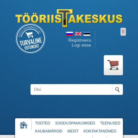
0
Registreeru
Logi sisse
TOOTED
SOODUSPAKKUMISED
TEENUSED
KAUBAMÄRGID
MEIST
KONTAKTANDMED