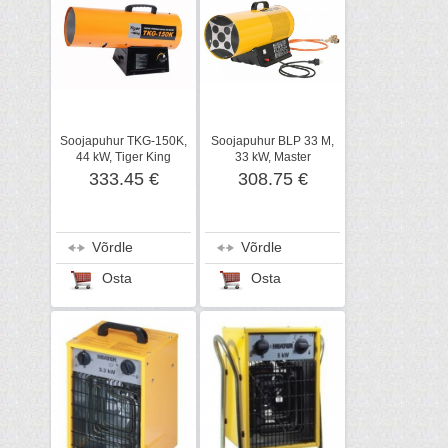
Soojapuhur TKG-150K,
Soojapuhur BLP 33 M,
44 kW, Tiger King
33 kW, Master
333.45 €
308.75 €
Võrdle
Võrdle
Osta
Osta