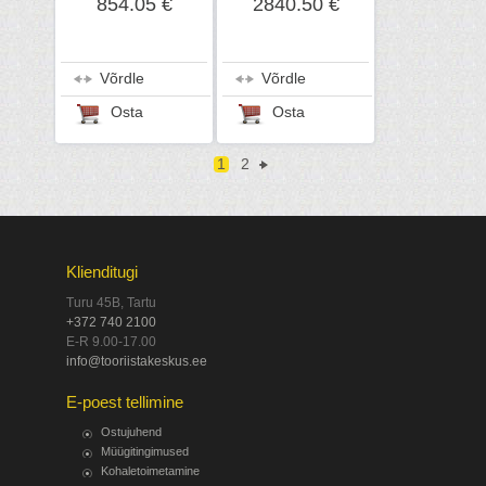
854.05 €
2840.50 €
Võrdle
Võrdle
Osta
Osta
1
2
Klienditugi
Turu 45B, Tartu
+372 740 2100
E-R 9.00-17.00
info@tooriistakeskus.ee
E-poest tellimine
Ostujuhend
Müügitingimused
Kohaletoimetamine