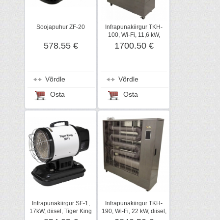
Soojapuhur ZF-20
Infrapunakiirgur TKH-
100, Wi-Fi, 11,6 kW,
diisel, Tiger King
578.55 €
1700.50 €
Võrdle
Võrdle
Osta
Osta
Infrapunakiirgur SF-1,
Infrapunakiirgur TKH-
17kW, diisel, Tiger King
190, Wi-Fi, 22 kW, diisel,
Tiger King