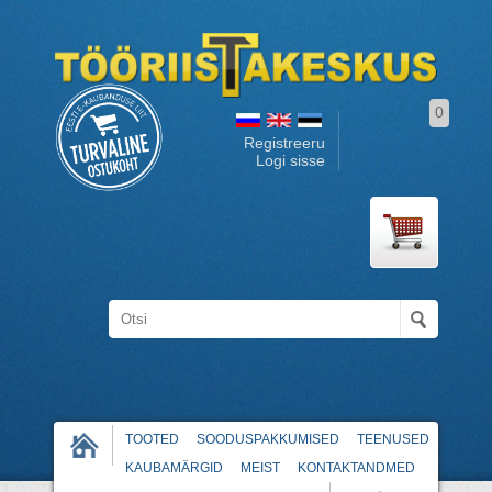
0
Registreeru
Logi sisse
TOOTED
SOODUSPAKKUMISED
TEENUSED
KAUBAMÄRGID
MEIST
KONTAKTANDMED