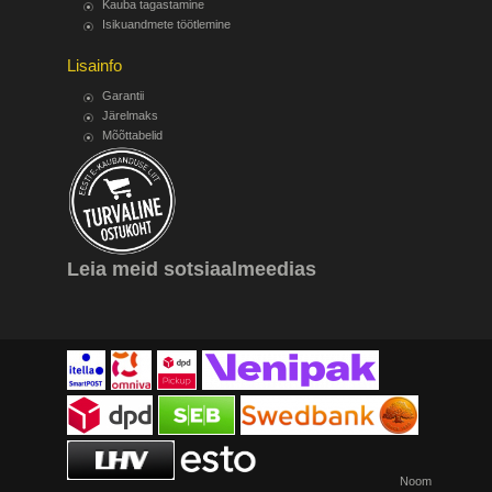
Kauba tagastamine
Isikuandmete töötlemine
Lisainfo
Garantii
Järelmaks
Mõõttabelid
Leia meid sotsiaalmeedias
Noom