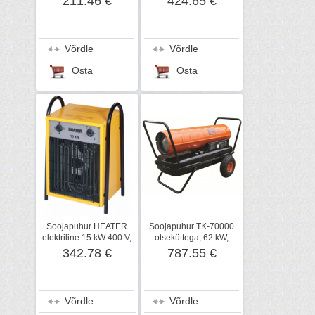
211.46 €
424.65 €
Võrdle
Võrdle
Osta
Osta
Soojapuhur HEATER
Soojapuhur TK-70000
elektriline 15 kW 400 V,
otseküttega, 62 kW,
Inelco
Tiger King
342.78 €
787.55 €
Võrdle
Võrdle