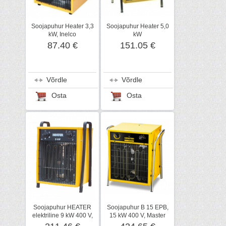
Soojapuhur Heater 3,3
Soojapuhur Heater 5,0
kW, Inelco
kW
87.40 €
151.05 €
Võrdle
Võrdle
Osta
Osta
Soojapuhur HEATER
Soojapuhur B 15 EPB,
elektriline 9 kW 400 V,
15 kW 400 V, Master
Inelco