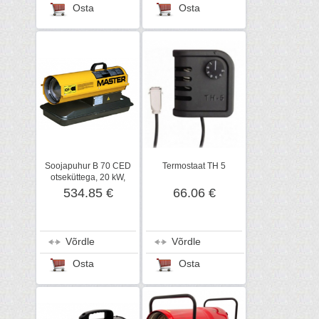
Osta
Osta
Soojapuhur B 70 CED
Termostaat TH 5
otseküttega, 20 kW,
Master
534.85 €
66.06 €
Võrdle
Võrdle
Osta
Osta