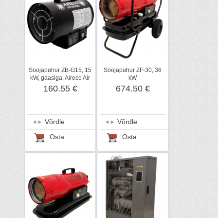
Soojapuhur ZB-G15, 15
Soojapuhur ZF-30, 36
kW, gaasiga, Aireco Air
kW
Heaters
160.55 €
674.50 €
Võrdle
Võrdle
Osta
Osta