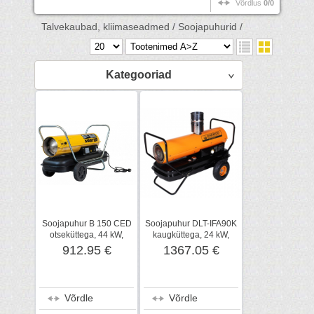
Võrdlus
0/0
Talvekaubad, kliimaseadmed /
Soojapuhurid /
Kategooriad
Soojapuhur B 150 CED
Soojapuhur DLT-IFA90K
otseküttega, 44 kW,
kaugküttega, 24 kW,
Master
Daewoo
912.95 €
1367.05 €
Võrdle
Võrdle