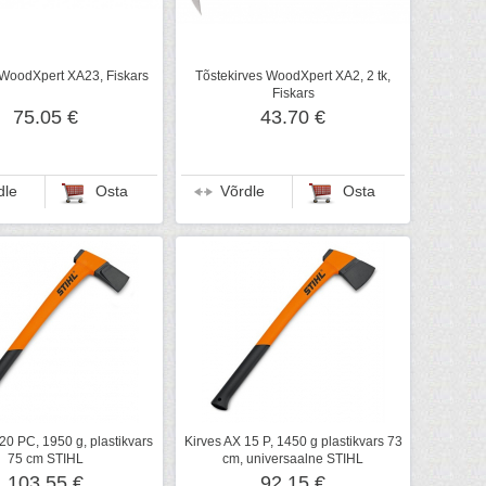
 WoodXpert XA23, Fiskars
Tõstekirves WoodXpert XA2, 2 tk,
Fiskars
75.05 €
43.70 €
dle
Osta
Võrdle
Osta
20 PC, 1950 g, plastikvars
Kirves AX 15 P, 1450 g plastikvars 73
75 cm STIHL
cm, universaalne STIHL
103.55 €
92.15 €