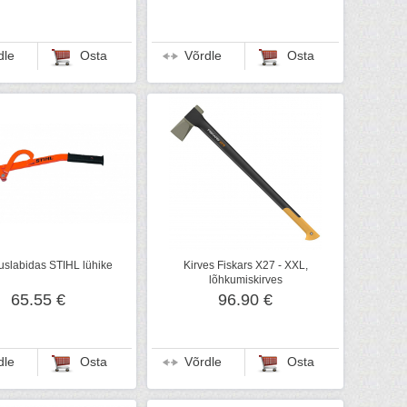
dle
Osta
Võrdle
Osta
uslabidas STIHL lühike
Kirves Fiskars X27 - XXL,
lõhkumiskirves
65.55 €
96.90 €
dle
Osta
Võrdle
Osta