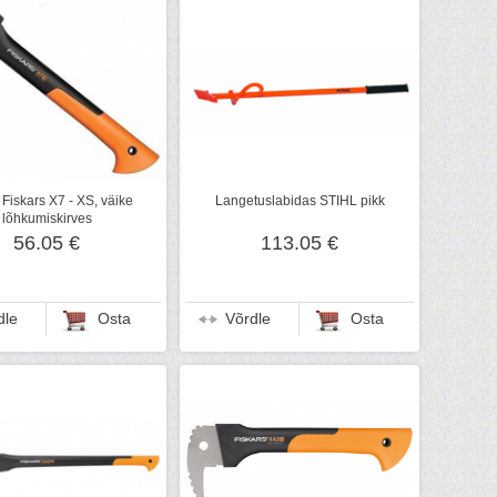
 Fiskars X7 - XS, väike
Langetuslabidas STIHL pikk
lõhkumiskirves
56.05 €
113.05 €
dle
Osta
Võrdle
Osta