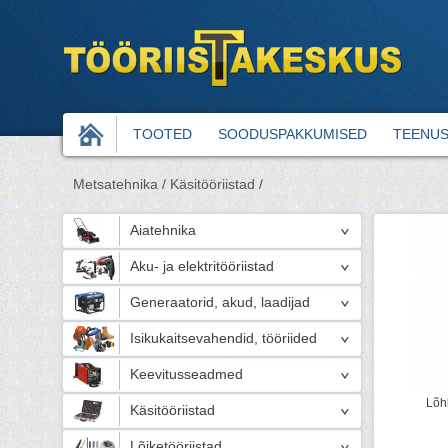
TOOTED
SOODUSPAKKUMISED
TEENU
Metsatehnika /
Käsitööriistad /
Aiatehnika
Aku- ja elektritööriistad
Generaatorid, akud, laadijad
Isikukaitsevahendid, tööriided
Keevitusseadmed
Lõhk
Käsitööriistad
Lõiketööriistad