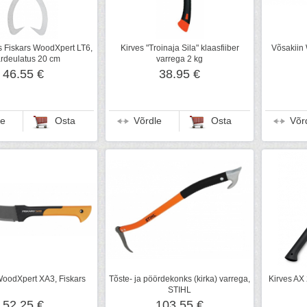
s Fiskars WoodXpert LT6,
Kirves "Troinaja Sila" klaasfiiber
Võsakiin
rdeulatus 20 cm
varrega 2 kg
46.55 €
38.95 €
le
Osta
Võrdle
Osta
Võr
WoodXpert XA3, Fiskars
Tõste- ja pöördekonks (kirka) varrega,
Kirves AX 
STIHL
52.25 €
103.55 €