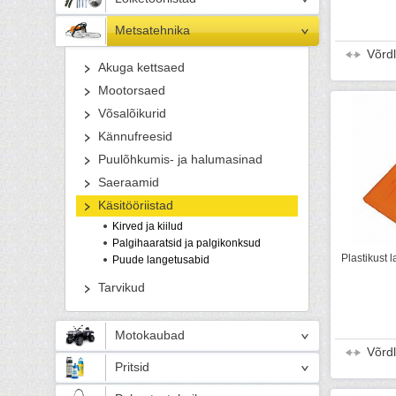
Metsatehnika
Võrd
Akuga kettsaed
Mootorsaed
Võsalõikurid
Kännufreesid
Puulõhkumis- ja halumasinad
Saeraamid
Käsitööriistad
Kirved ja kiilud
Palgihaaratsid ja palgikonksud
Plastikust 
Puude langetusabid
Tarvikud
Motokaubad
Võrd
Pritsid