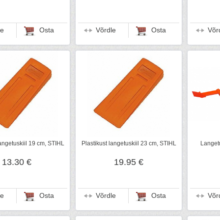
le
Osta
Võrdle
Osta
Võr
langetuskiil 19 cm, STIHL
Plastikust langetuskiil 23 cm, STIHL
Langet
13.30 €
19.95 €
le
Osta
Võrdle
Osta
Võr