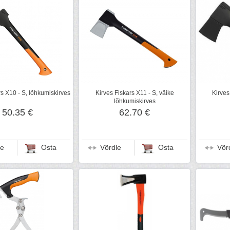
rs X10 - S, lõhkumiskirves
Kirves Fiskars X11 - S, väike
Kirves
lõhkumiskirves
50.35 €
62.70 €
le
Osta
Võrdle
Osta
Võr