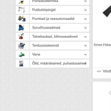
Puhastustehnika
Puidutööpingid
Pumbad ja veeautomaadid
Suruõhuseadmed
Talvekaubad, kliimaseadmed
Kirves Fiska
Teritussüsteemid
Varia
Õlid, määrdeained, puhastusained
Võrd