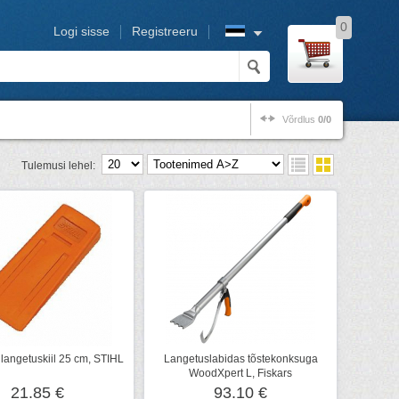
0
Logi sisse
Registreeru
Võrdlus
0/0
Tulemusi lehel:
 langetuskiil 25 cm, STIHL
Langetuslabidas tõstekonksuga
WoodXpert L, Fiskars
21.85 €
93.10 €