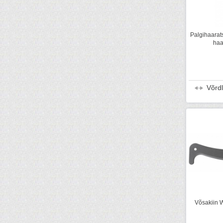
Palgihaarat
haa
Võrd
Võsakiin 