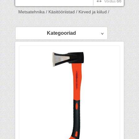
Võrdlus
0/0
Metsatehnika /
Käsitööriistad /
Kirved ja kiilud /
Kategooriad