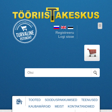
0
Registreeru
Logi sisse
TOOTED
SOODUSPAKKUMISED
TEENUSED
KAUBAMÄRGID
MEIST
KONTAKTANDMED