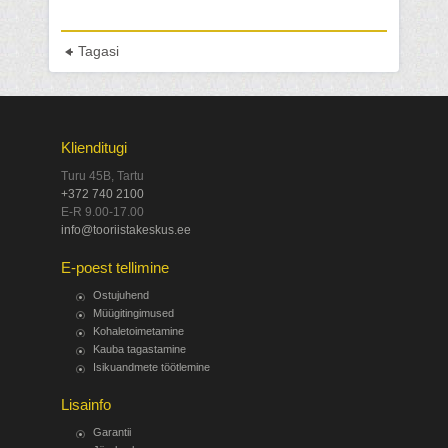
Tagasi
Klienditugi
Turu 45B, Tartu
+372 740 2100
E-R 9.00-17.00
info@tooriistakeskus.ee
E-poest tellimine
Ostujuhend
Müügitingimused
Kohaletoimetamine
Kauba tagastamine
Isikuandmete töötlemine
Lisainfo
Garantii