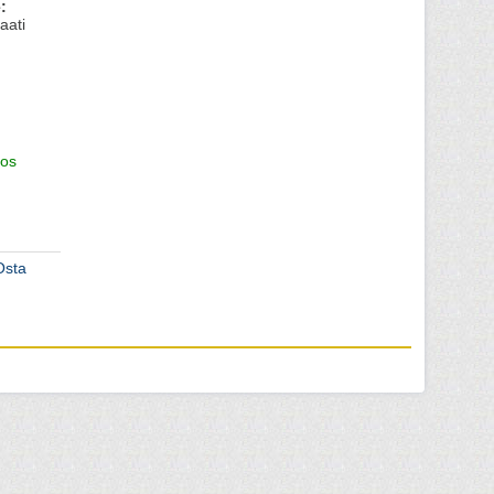
:
aati
os
Osta