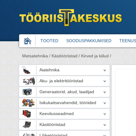
TOOTED
SOODUSPAKKUMISED
TEENU
Metsatehnika /
Käsitööriistad /
Kirved ja kiilud /
Aiatehnika
Aku- ja elektritööriistad
Generaatorid, akud, laadijad
Isikukaitsevahendid, tööriided
Keevitusseadmed
Käsitööriistad
Lõiketööriistad