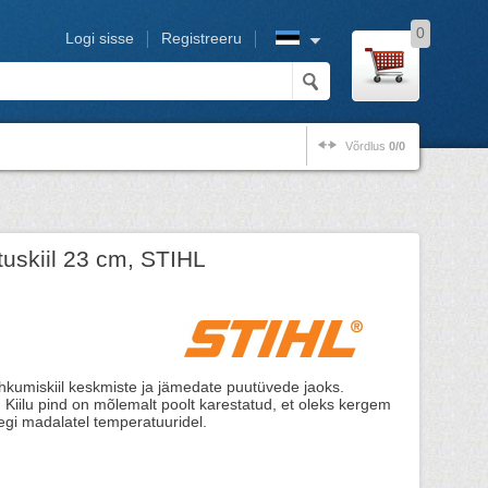
0
Logi sisse
Registreeru
Võrdlus
0/0
tuskiil 23 cm, STIHL
lõhkumiskiil keskmiste ja jämedate puutüvede jaoks.
. Kiilu pind on mõlemalt poolt karestatud, et oleks kergem
egi madalatel temperatuuridel.