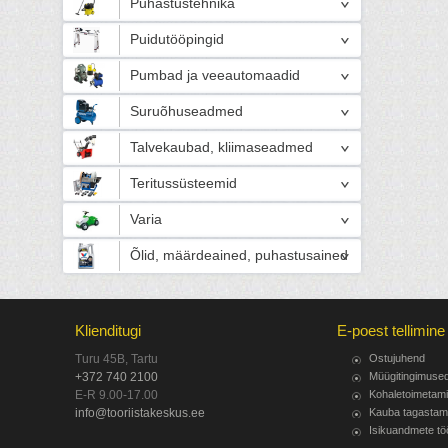
Puhastustehnika
Puidutööpingid
Pumbad ja veeautomaadid
Suruõhuseadmed
Talvekaubad, kliimaseadmed
Teritussüsteemid
Varia
Õlid, määrdeained, puhastusained
Klienditugi
E-poest tellimine
Turu 45B, Tartu
Ostujuhend
+372 740 2100
Müügitingimuse
E-R 9.00-17.00
Kohaletoimetam
info@tooriistakeskus.ee
Kauba tagastam
Isikuandmete tö