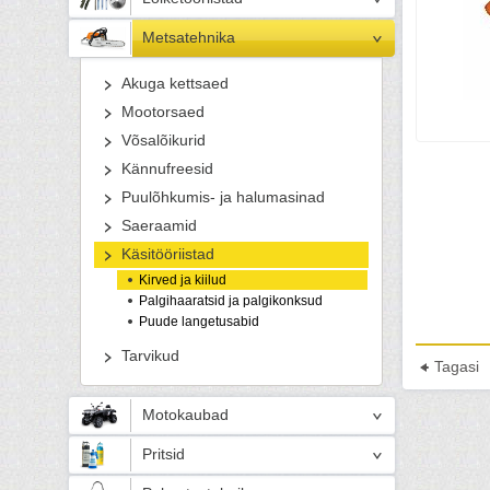
Metsatehnika
Akuga kettsaed
Mootorsaed
Võsalõikurid
Kännufreesid
Puulõhkumis- ja halumasinad
Saeraamid
Käsitööriistad
Kirved ja kiilud
Palgihaaratsid ja palgikonksud
Puude langetusabid
Tarvikud
Tagasi
Motokaubad
Pritsid