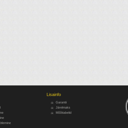
Lisainfo
Garantii
d
Järelmaks
ine
Mõõttabelid
ine
ötlemine