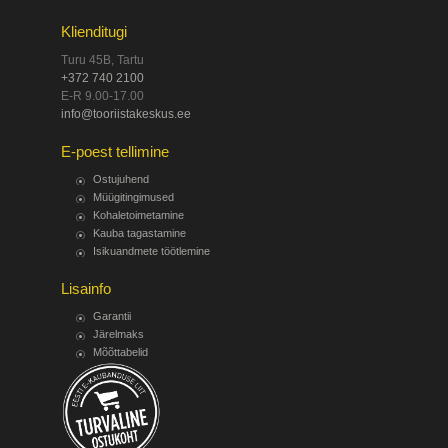
Klienditugi
Turu 45B, Tartu
+372 740 2100
E-R 9.00-17.00
info@tooriistakeskus.ee
E-poest tellimine
Ostujuhend
Müügitingimused
Kohaletoimetamine
Kauba tagastamine
Isikuandmete töötlemine
Lisainfo
Garantii
Järelmaks
Mõõttabelid