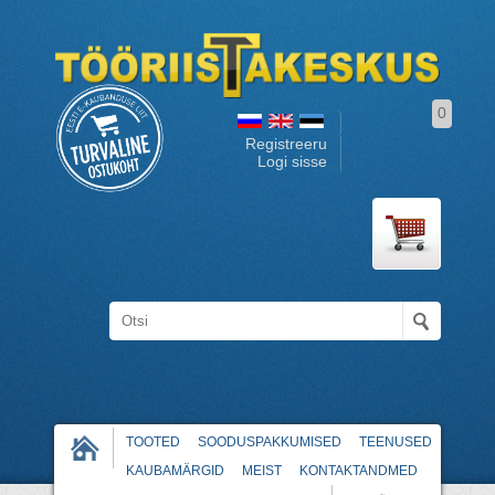
0
Registreeru
Logi sisse
TOOTED
SOODUSPAKKUMISED
TEENUSED
KAUBAMÄRGID
MEIST
KONTAKTANDMED