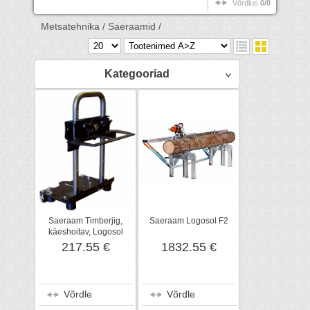
Võrdlus
0/0
Metsatehnika /
Saeraamid /
Kategooriad
Saeraam Timberjig,
Saeraam Logosol F2
käeshoitav, Logosol
217.55 €
1832.55 €
Võrdle
Võrdle