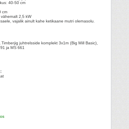
ikkus: 40-50 cm
0 cm
: vähemalt 2,5 kW
saele, vajalik ainult kahe ketikaane mutri olemasolu.
imberjig juhtrelsside komplekt 3x1m (Big Mill Basic),
91 ja MS 661
:
at
os