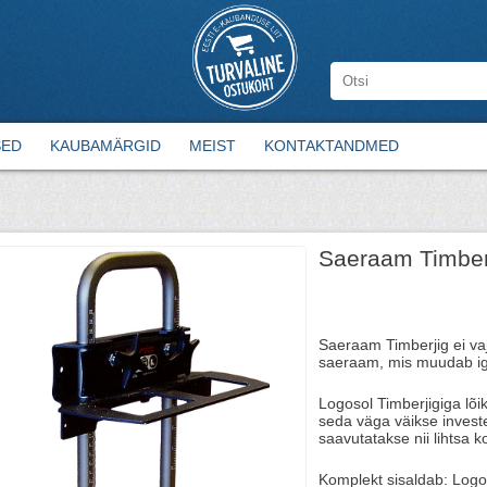
SED
KAUBAMÄRGID
MEIST
KONTAKTANDMED
Saeraam Timberj
Saeraam Timberjig ei vaj
saeraam, mis muudab ig
Logosol Timberjigiga lõi
seda väga väikse invest
saavutatakse nii lihtsa ko
Komplekt sisaldab: Logos