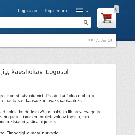
0
Logi sisse
Registreeru
Võrdlus
0/0
ig, käeshoitav, Logosol
a pikemat tutvustamist. Piisab, kui öelda mobiilne
a mootorsae kaasaskantavaks saekaatriks.
kad palgid laudadeks või prussideks lihtsa vaevaga ja
eeringuga. Lisaks on muljetavaldav täpsus, mis
nstruktsiooni ja disaini juures.
ol Timberjigi ja metallnurkasid