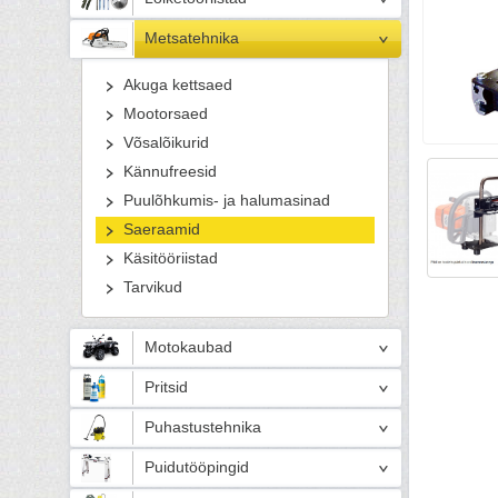
Metsatehnika
Akuga kettsaed
Mootorsaed
Võsalõikurid
Kännufreesid
Puulõhkumis- ja halumasinad
Saeraamid
Käsitööriistad
Tarvikud
Motokaubad
Pritsid
Puhastustehnika
Puidutööpingid