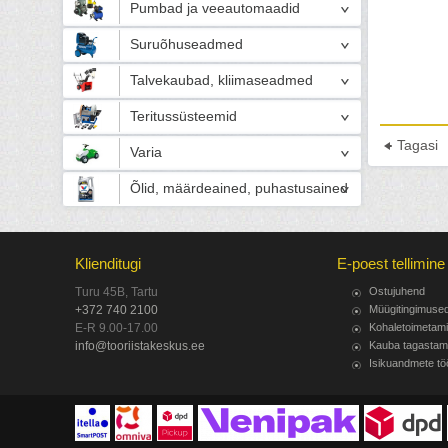
Pumbad ja veeautomaadid
Suruõhuseadmed
Talvekaubad, kliimaseadmed
Teritussüsteemid
Tagasi
Varia
Õlid, määrdeained, puhastusained
Klienditugi
E-poest tellimine
Turu 45B, Tartu
Ostujuhend
+372 740 2100
Müügitingimuse
E-R 9.00-17.00
Kohaletoimetam
info@tooriistakeskus.ee
Kauba tagastam
Isikuandmete tö