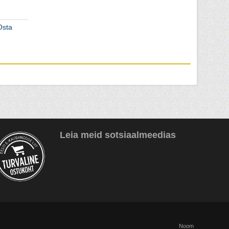
Osta
Leia meid sotsiaalmeedias
Noom