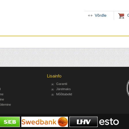
Võrdle
Lisainfo
Garantii
d
Järelmaks
ine
Mõõttabelid
ine
ötlemine