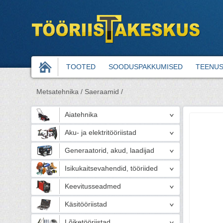
TOOTED
SOODUSPAKKUMISED
TEENU
Metsatehnika /
Saeraamid /
Aiatehnika
Aku- ja elektritööriistad
Generaatorid, akud, laadijad
Isikukaitsevahendid, tööriided
Keevitusseadmed
Käsitööriistad
Lõiketööriistad