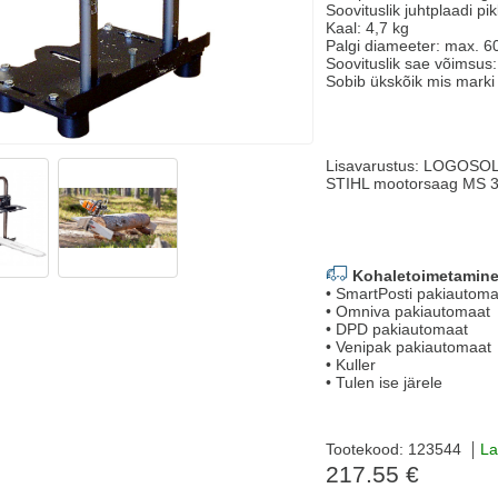
Soovituslik juhtplaadi p
Kaal: 4,7 kg
Palgi diameeter: max. 6
Soovituslik sae võimsus
Sobib ükskõik mis marki 
Lisavarustus: LOGOSOL T
STIHL mootorsaag MS 3
Kohaletoimetamine
• SmartPosti pakiautoma
• Omniva pakiautomaat
• DPD pakiautomaat
• Venipak pakiautomaat
• Kuller
• Tulen ise järele
Tootekood: 123544
La
217.55 €