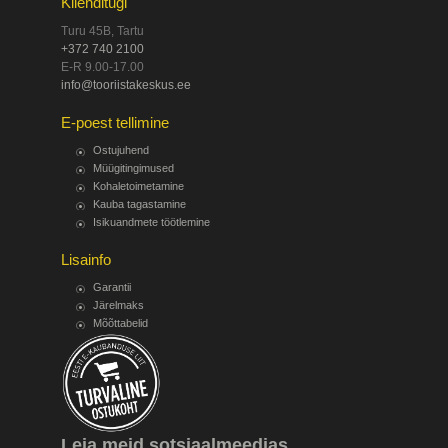
Klienditugi
Turu 45B, Tartu
+372 740 2100
E-R 9.00-17.00
info@tooriistakeskus.ee
E-poest tellimine
Ostujuhend
Müügitingimused
Kohaletoimetamine
Kauba tagastamine
Isikuandmete töötlemine
Lisainfo
Garantii
Järelmaks
Mõõttabelid
Leia meid sotsiaalmeedias