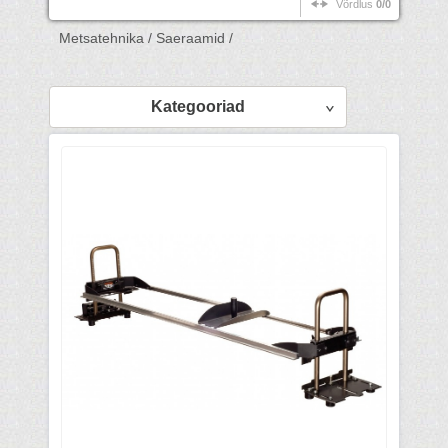
Võrdlus
0/0
Metsatehnika /
Saeraamid /
Kategooriad