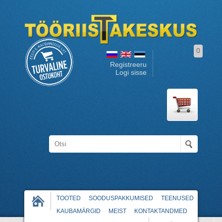
0
Registreeru
Logi sisse
TOOTED
SOODUSPAKKUMISED
TEENUSED
KAUBAMÄRGID
MEIST
KONTAKTANDMED