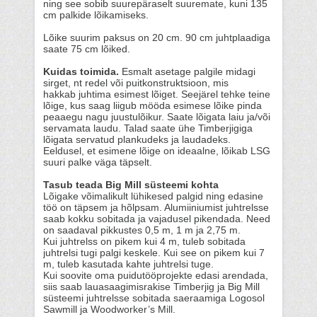
ning see sobib suurepäraselt suuremate, kuni 135
cm palkide lõikamiseks.
Lõike suurim paksus on 20 cm. 90 cm juhtplaadiga
saate 75 cm lõiked.
Kuidas toimida.
Esmalt asetage palgile midagi
sirget, nt redel või puitkonstruktsioon, mis
hakkab juhtima esimest lõiget. Seejärel tehke teine
lõige, kus saag liigub mööda esimese lõike pinda
peaaegu nagu juustulõikur. Saate lõigata laiu ja/või
servamata laudu. Talad saate ühe Timberjigiga
lõigata servatud plankudeks ja laudadeks.
Eeldusel, et esimene lõige on ideaalne, lõikab LSG
suuri palke väga täpselt.
Tasub teada Big Mill süsteemi kohta
Lõigake võimalikult lühikesed palgid ning edasine
töö on täpsem ja hõlpsam. Alumiiniumist juhtrelsse
saab kokku sobitada ja vajadusel pikendada. Need
on saadaval pikkustes 0,5 m, 1 m ja 2,75 m.
Kui juhtrelss on pikem kui 4 m, tuleb sobitada
juhtrelsi tugi palgi keskele. Kui see on pikem kui 7
m, tuleb kasutada kahte juhtrelsi tuge.
Kui soovite oma puidutööprojekte edasi arendada,
siis saab lauasaagimisrakise Timberjig ja Big Mill
süsteemi juhtrelsse sobitada saeraamiga Logosol
Sawmill ja Woodworker’s Mill.