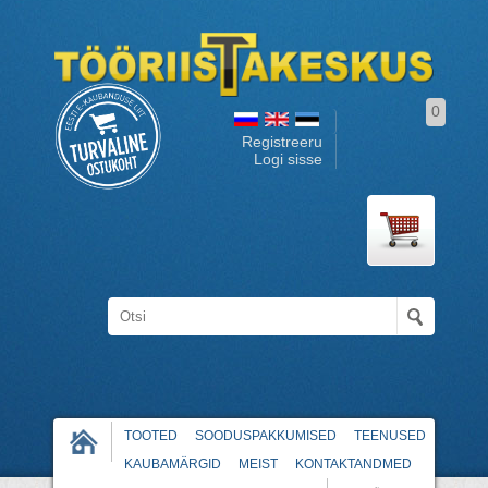
0
Registreeru
Logi sisse
TOOTED
SOODUSPAKKUMISED
TEENUSED
KAUBAMÄRGID
MEIST
KONTAKTANDMED