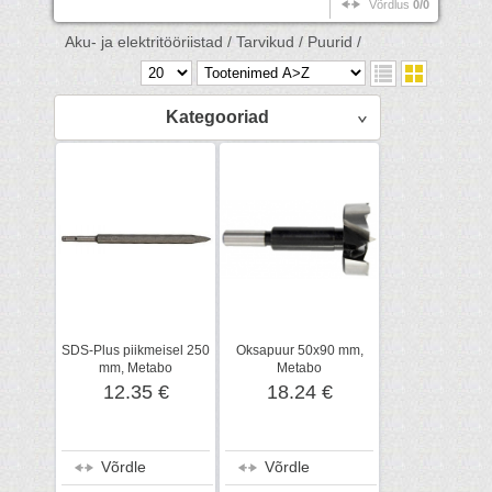
Võrdlus
0/0
Aku- ja elektritööriistad /
Tarvikud /
Puurid /
Kategooriad
SDS-Plus piikmeisel 250
Oksapuur 50x90 mm,
mm, Metabo
Metabo
12.35 €
18.24 €
Võrdle
Võrdle