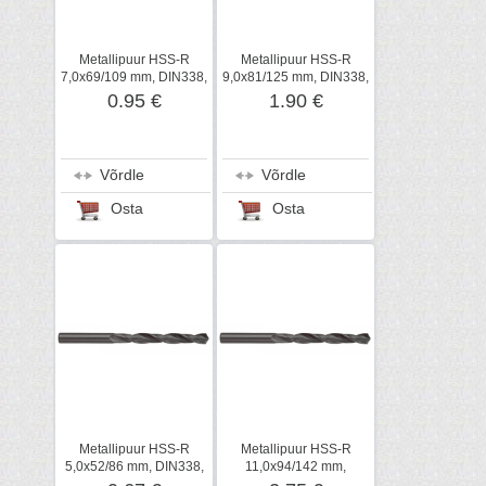
Metallipuur HSS-R
Metallipuur HSS-R
7,0x69/109 mm, DIN338,
9,0x81/125 mm, DIN338,
Metabo
Metabo
0.95 €
1.90 €
Võrdle
Võrdle
Osta
Osta
Metallipuur HSS-R
Metallipuur HSS-R
5,0x52/86 mm, DIN338,
11,0x94/142 mm,
Metabo
DIN338, Metabo