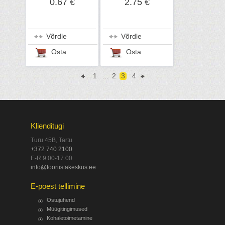
0.67 €
2.75 €
Võrdle
Võrdle
Osta
Osta
1
...
2
3
4
Klienditugi
Turu 45B, Tartu
+372 740 2100
E-R 9.00-17.00
info@tooriistakeskus.ee
E-poest tellimine
Ostujuhend
Müügitingimused
Kohaletoimetamine