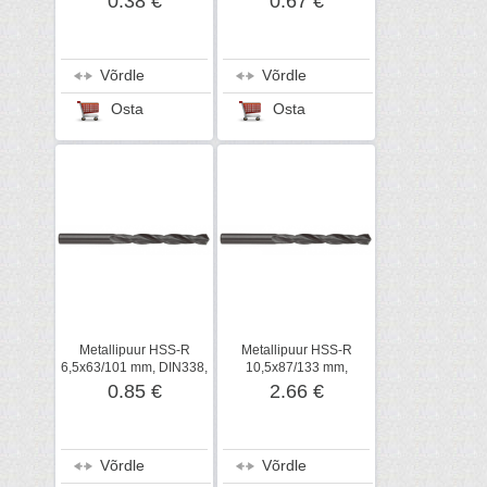
0.38 €
0.67 €
Võrdle
Võrdle
Osta
Osta
Metallipuur HSS-R
Metallipuur HSS-R
6,5x63/101 mm, DIN338,
10,5x87/133 mm,
Metabo
DIN338, Metabo
0.85 €
2.66 €
Võrdle
Võrdle