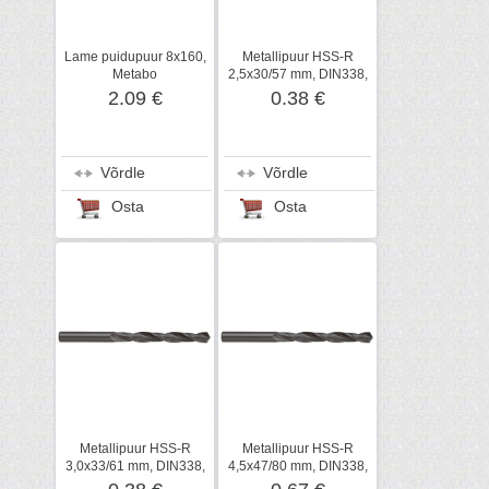
Lame puidupuur 8x160,
Metallipuur HSS-R
Metabo
2,5x30/57 mm, DIN338,
Metabo
2.09 €
0.38 €
Võrdle
Võrdle
Osta
Osta
Metallipuur HSS-R
Metallipuur HSS-R
3,0x33/61 mm, DIN338,
4,5x47/80 mm, DIN338,
Metabo
Metabo