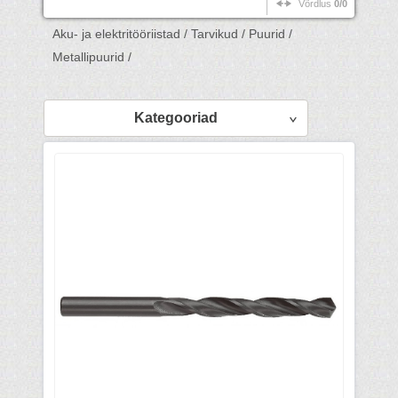
Võrdlus
0/0
Aku- ja elektritööriistad /
Tarvikud /
Puurid /
Metallipuurid /
Kategooriad