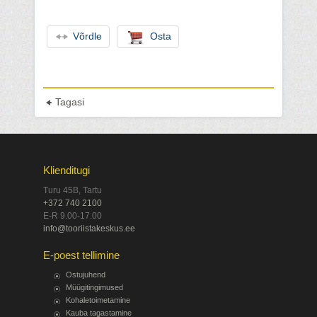
Võrdle
Osta
Tagasi
Klienditugi
Turu 45B, Tartu
+372 740 2100
E-R 9.00-17.00
info@tooriistakeskus.ee
E-poest tellimine
Ostujuhend
Müügitingimused
Kohaletoimetamine
Kauba tagastamine