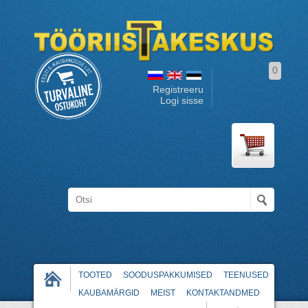
0
Registreeru
Logi sisse
TOOTED
SOODUSPAKKUMISED
TEENUSED
KAUBAMÄRGID
MEIST
KONTAKTANDMED