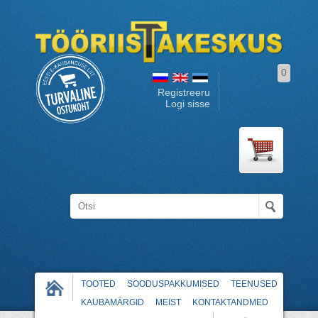
0
Registreeru
Logi sisse
TOOTED
SOODUSPAKKUMISED
TEENUSED
KAUBAMÄRGID
MEIST
KONTAKTANDMED