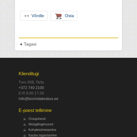
Võrdle
Osta
Tagasi
Klienditugi
Turu 45B, Tartu
+372 740 2100
E-R 9.00-17.00
info@tooriistakeskus.ee
E-poest tellimine
Ostujuhend
Müügitingimused
Kohaletoimetamine
Kauba tagastamine