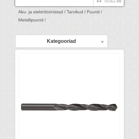
Võrdlus
0/0
Aku- ja elektritööriistad /
Tarvikud /
Puurid /
Metallipuurid /
Kategooriad