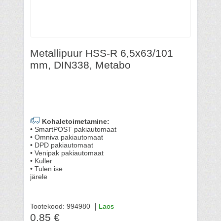
Metallipuur HSS-R 6,5x63/101
mm, DIN338, Metabo
Kohaletoimetamine:
• SmartPOST pakiautomaat
• Omniva pakiautomaat
• DPD pakiautomaat
• Venipak pakiautomaat
• Kuller
• Tulen ise
järele
Tootekood: 994980
Laos
0.85 €