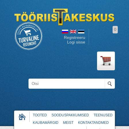
0
Registreeru
Logi sisse
TOOTED
SOODUSPAKKUMISED
TEENUSED
KAUBAMÄRGID
MEIST
KONTAKTANDMED