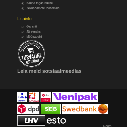
Kauba tagastamine
Isikuandmete töötlemine
Lisainfo
Garantii
Järelmaks
Mõõttabelid
Leia meid sotsiaalmeedias
Noom