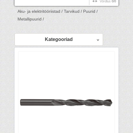
Võrdlus
0/0
Aku- ja elektritööriistad /
Tarvikud /
Puurid /
Metallipuurid /
Kategooriad