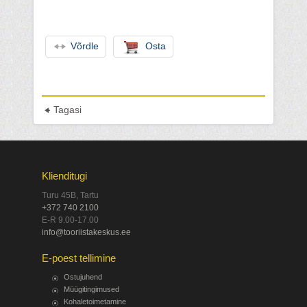
Võrdle
Osta
Tagasi
Klienditugi
Turu 45B, Tartu
+372 740 2100
E-R 9.00-17.00
info@tooriistakeskus.ee
E-poest tellimine
Ostujuhend
Müügitingimused
Kohaletoimetamine