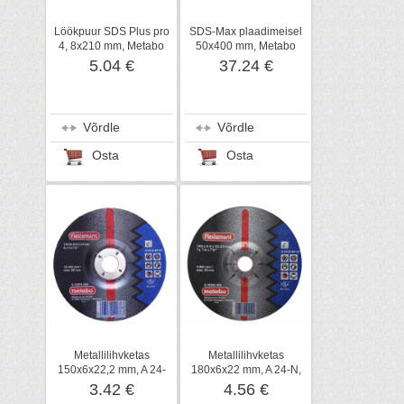
Löökpuur SDS Plus pro
SDS-Max plaadimeisel
4, 8x210 mm, Metabo
50x400 mm, Metabo
5.04 €
37.24 €
Võrdle
Võrdle
Osta
Osta
Metallilihvketas
Metallilihvketas
150x6x22,2 mm, A 24-
180x6x22 mm, A 24-N,
N,Metabo
Metabo
3.42 €
4.56 €