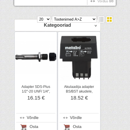
Võrdlus
0/0
Kategooriad
Adapter SDS-Plus
Akulaadija adapter
1/2"-20 UNF/ 1/4",
BS/BST akudele,
kuuskant 6,35 mm,
Metabo
16.15 €
18.52 €
Metabo
Võrdle
Võrdle
Osta
Osta