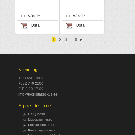
Võrdle
Võrdle
Osta
Osta
1
2
3
...
6
Klienditugi
Turu 45B, Tartu
+372 740 2100
E-R 9.00-17.00
info@tooriistakeskus.ee
E-poest tellimine
Ostujuhend
Müügitingimused
Kohaletoimetamine
Kauba tagastamine