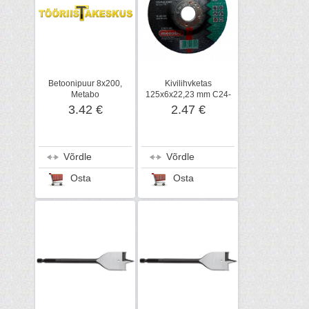
Betoonipuur 8x200,
Kivilihvketas
Metabo
125x6x22,23 mm C24-
N, Metabo
3.42 €
2.47 €
Võrdle
Võrdle
Osta
Osta