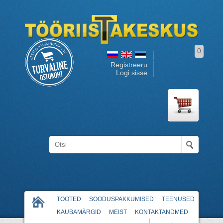
0
Registreeru
Logi sisse
TOOTED
SOODUSPAKKUMISED
TEENUSED
KAUBAMÄRGID
MEIST
KONTAKTANDMED