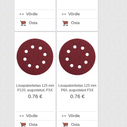
Võrdle
Võrdle
Osta
Osta
Liivapaberketas 125 mm
Liivapaberketas 125 mm
P120, augustatud, FSX
P60, augustatud FSX
200, Metabo
200, SXE 425
0.76 €
0.76 €
Võrdle
Võrdle
Osta
Osta