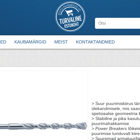
SED
KAUBAMÄRGID
MEIST
KONTAKTANDMED
> Suur puurimiskiirus t
ülekandmisele, mis saavu
spetsiaalse geomeetria 
> Stabiilne ja pika kasu
puurimahakkamise.
>
Power Breakers
lõiket
puurimise tunduvalt kii
> Suuremad armatuurifa