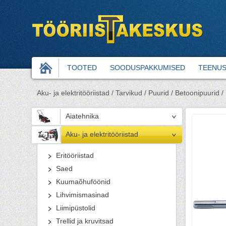
TOOTED
SOODUSPAKKUMISED
TEENU
Aku- ja elektritööriistad /
Tarvikud /
Puurid /
Betoonipuurid /
Aiatehnika
Aku- ja elektritööriistad
Eritööriistad
Saed
Kuumaõhuföönid
Lihvimismasinad
Liimipüstolid
Trellid ja kruvitsad