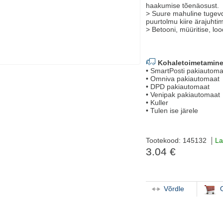
haakumise tõenäosust.
> Suure mahuline tugev
puurtolmu kiire ärajuht
> Betooni, müüritise, loo
Kohaletoimetamine
• SmartPosti pakiautoma
• Omniva pakiautomaat
• DPD pakiautomaat
• Venipak pakiautomaat
• Kuller
• Tulen ise järele
Tootekood: 145132
La
3.04 €
Võrdle