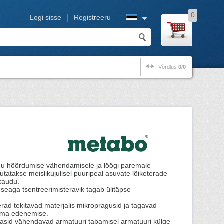
0
Logi sisse
Registreeru
Võrdlus
0/0
änu hõõrdumise vähendamisele ja löögi paremale
tatakse meislikujulisel puuripeal asuvate lõiketerade
kaudu.
tuseaga tsentreerimisteravik tagab ülitäpse
erad tekitavad materjalis mikropragusid ja tagavad
rema edenemise.
asid vähendavad armatuuri tabamisel armatuuri külge