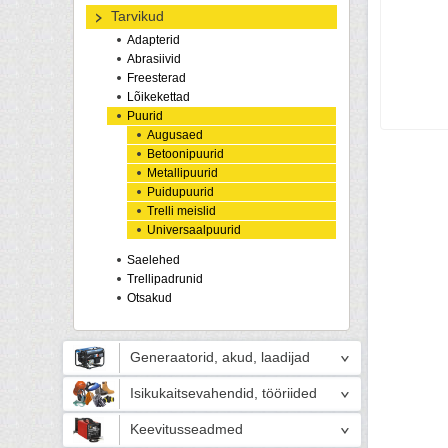
Tarvikud
Adapterid
Abrasiivid
Freesterad
Lõikekettad
Puurid
Augusaed
Betoonipuurid
Metallipuurid
Puidupuurid
Trelli meislid
Universaalpuurid
Saelehed
Trellipadrunid
Otsakud
Generaatorid, akud, laadijad
Isikukaitsevahendid, tööriided
Keevitusseadmed