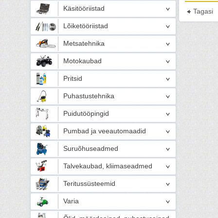
Käsitööriistad
Tagasi
Lõiketööriistad
Metsatehnika
Motokaubad
Pritsid
Puhastustehnika
Puidutööpingid
Pumbad ja veeautomaadid
Suruõhuseadmed
Talvekaubad, kliimaseadmed
Teritussüsteemid
Varia