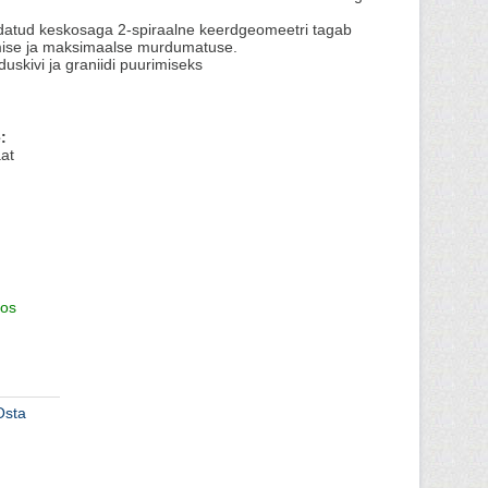
datud keskosaga 2-spiraalne keerdgeomeetri tagab
imise ja maksimaalse murdumatuse.
duskivi ja graniidi puurimiseks
:
at
os
Osta