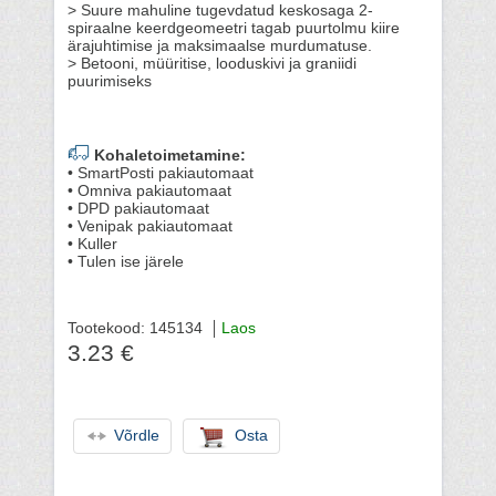
> Suure mahuline tugevdatud keskosaga 2-
spiraalne keerdgeomeetri tagab puurtolmu kiire
ärajuhtimise ja maksimaalse murdumatuse.
> Betooni, müüritise, looduskivi ja graniidi
puurimiseks
Kohaletoimetamine:
• SmartPosti pakiautomaat
• Omniva pakiautomaat
• DPD pakiautomaat
• Venipak pakiautomaat
• Kuller
• Tulen ise järele
Tootekood: 145134
Laos
3.23 €
Võrdle
Osta