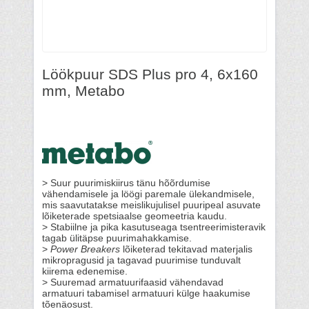
Löökpuur SDS Plus pro 4, 6x160
mm, Metabo
> Suur puurimiskiirus tänu hõõrdumise
vähendamisele ja löögi paremale ülekandmisele,
mis saavutatakse meislikujulisel puuripeal asuvate
lõiketerade spetsiaalse geomeetria kaudu.
> Stabiilne ja pika kasutuseaga tsentreerimisteravik
tagab ülitäpse puurimahakkamise.
>
Power Breakers
lõiketerad tekitavad materjalis
mikropragusid ja tagavad puurimise tunduvalt
kiirema edenemise.
> Suuremad armatuurifaasid vähendavad
armatuuri tabamisel armatuuri külge haakumise
tõenäosust.