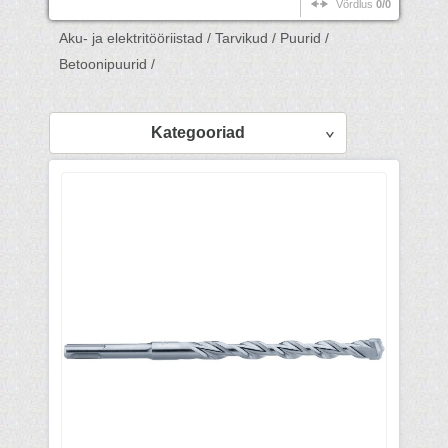
Võrdlus
0/0
Aku- ja elektritööriistad /
Tarvikud /
Puurid /
Betoonipuurid /
Kategooriad