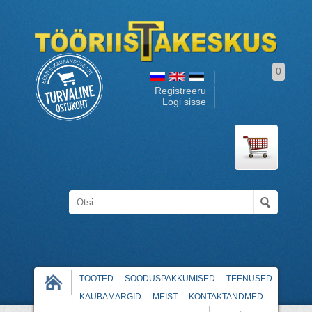
0
Registreeru
Logi sisse
TOOTED
SOODUSPAKKUMISED
TEENUSED
KAUBAMÄRGID
MEIST
KONTAKTANDMED