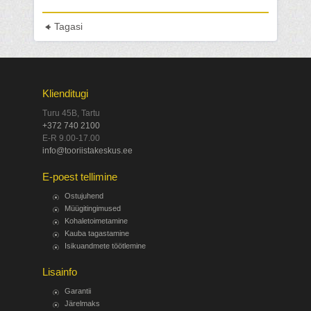
Tagasi
Klienditugi
Turu 45B, Tartu
+372 740 2100
E-R 9.00-17.00
info@tooriistakeskus.ee
E-poest tellimine
Ostujuhend
Müügitingimused
Kohaletoimetamine
Kauba tagastamine
Isikuandmete töötlemine
Lisainfo
Garantii
Järelmaks