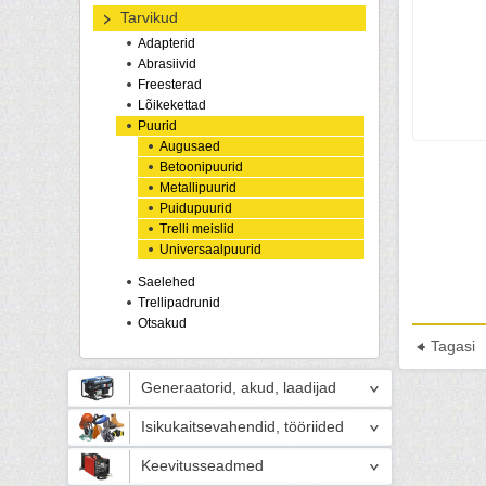
Tarvikud
Adapterid
Abrasiivid
Freesterad
Lõikekettad
Puurid
Augusaed
Betoonipuurid
Metallipuurid
Puidupuurid
Trelli meislid
Universaalpuurid
Saelehed
Trellipadrunid
Otsakud
Tagasi
Generaatorid, akud, laadijad
Isikukaitsevahendid, tööriided
Keevitusseadmed