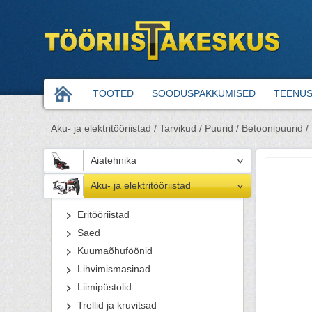
TOOTED
SOODUSPAKKUMISED
TEENU
Aku- ja elektritööriistad /
Tarvikud /
Puurid /
Betoonipuurid /
Aiatehnika
Aku- ja elektritööriistad
Eritööriistad
Saed
Kuumaõhuföönid
Lihvimismasinad
Liimipüstolid
Trellid ja kruvitsad