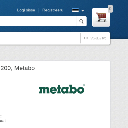
0
Logi sisse
Registreeru
Võrdlus
0/0
x200, Metabo
:
aat