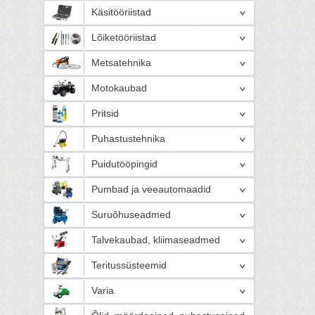
Käsitööriistad
Lõiketööriistad
Metsatehnika
Motokaubad
Pritsid
Puhastustehnika
Puidutööpingid
Pumbad ja veeautomaadid
Suruõhuseadmed
Talvekaubad, kliimaseadmed
Teritussüsteemid
Varia