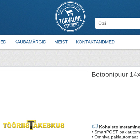
SED
KAUBAMÄRGID
MEIST
KONTAKTANDMED
Betoonipuur 14
Kohaletoimetamine
• SmartPOST pakiautom
• Omniva pakiautomaat