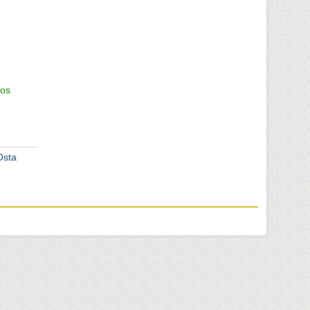
os
Osta