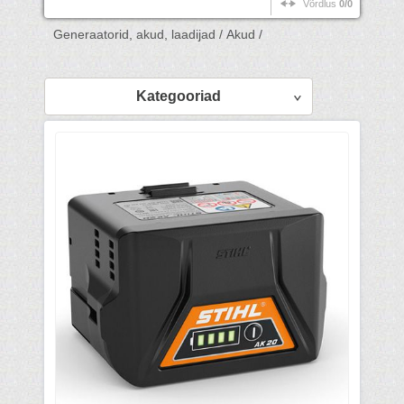
Võrdlus
0/0
Generaatorid, akud, laadijad /
Akud /
Kategooriad