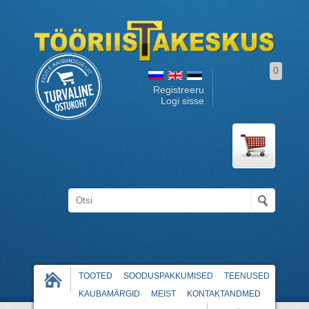
0
Registreeru
Logi sisse
TOOTED
SOODUSPAKKUMISED
TEENUSED
KAUBAMÄRGID
MEIST
KONTAKTANDMED