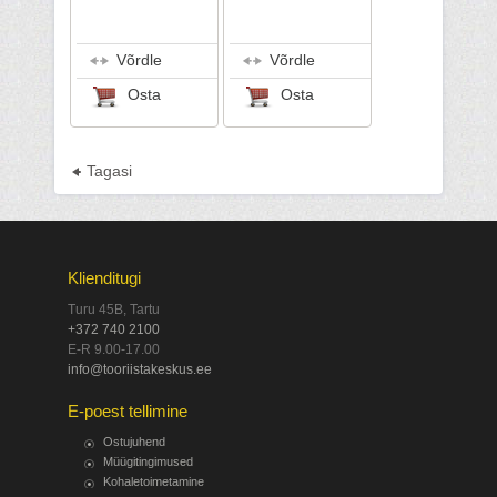
Võrdle
Võrdle
Osta
Osta
Tagasi
Klienditugi
Turu 45B, Tartu
+372 740 2100
E-R 9.00-17.00
info@tooriistakeskus.ee
E-poest tellimine
Ostujuhend
Müügitingimused
Kohaletoimetamine