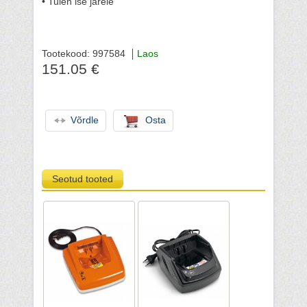
• Tulen ise järele
Tootekood: 997584
Laos
151.05 €
Võrdle
Osta
Seotud tooted