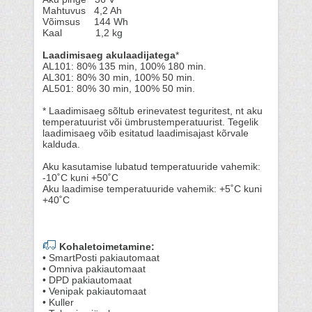
Mahtuvus 4,2 Ah
Võimsus 144 Wh
Kaal 1,2 kg
Laadimisaeg akulaadijatega
*
AL101: 80% 135 min, 100% 180 min.
AL301: 80% 30 min, 100% 50 min.
AL501: 80% 30 min, 100% 50 min.
* Laadimisaeg sõltub erinevatest teguritest, nt aku
temperatuurist või ümbrustemperatuurist. Tegelik
laadimisaeg võib esitatud laadimisajast kõrvale
kalduda.
Aku kasutamise lubatud temperatuuride vahemik:
-10˚C kuni +50˚C
Aku laadimise temperatuuride vahemik: +5˚C kuni
+40˚C
Kohaletoimetamine:
• SmartPosti pakiautomaat
• Omniva pakiautomaat
• DPD pakiautomaat
• Venipak pakiautomaat
• Kuller