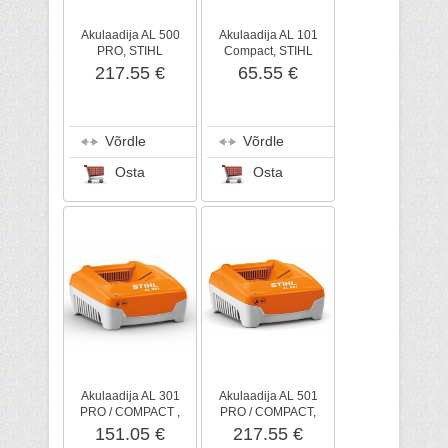
Akulaadija AL 500
Akulaadija AL 101
PRO, STIHL
Compact, STIHL
217.55 €
65.55 €
Võrdle
Võrdle
Osta
Osta
Akulaadija AL 301
Akulaadija AL 501
PRO / COMPACT ,
PRO / COMPACT,
STIHL
STIHL
151.05 €
217.55 €