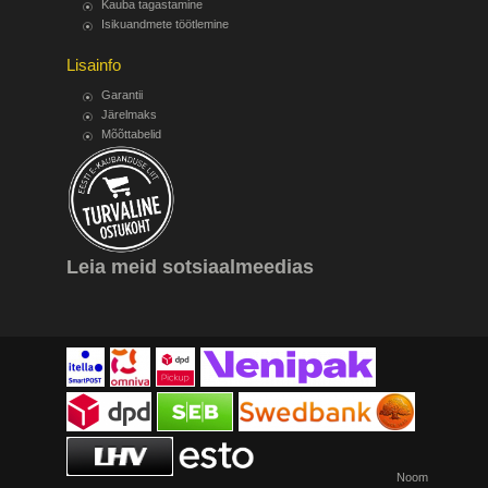
Kauba tagastamine
Isikuandmete töötlemine
Lisainfo
Garantii
Järelmaks
Mõõttabelid
Leia meid sotsiaalmeedias
Noom