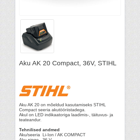
Aku AK 20 Compact, 36V, STIHL
Aku AK 20 on mõeldud kasutamiseks STIHL
Compact seeria akutööriistadega.
Akul on LED indikaatoriga laadimis-, täituvus- ja
teateandur.
Tehnilised andmed
Aku/seeria
Li-Ion / AK COMPACT
Aku pinge 36 V