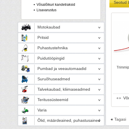
Seotud 
Võsalõikuri kandetraksid
Lisavarustus
Motokaubad
Pritsid
Puhastustehnika
Puidutööpingid
Trimmip
Pumbad ja veeautomaadid
Suruõhuseadmed
Talvekaubad, kliimaseadmed
Võ
Teritussüsteemid
Varia
Tagasi
Õlid, määrdeained, puhastusained