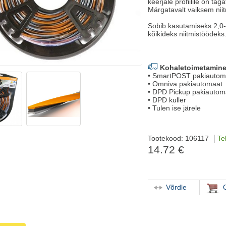
keerjale profiilile on t
Märgatavalt vaiksem nii
Sobib kasutamiseks 2,0-2
kõikideks niitmistöödeks
Kohaletoimetamine
• SmartPOST pakiautom
• Omniva pakiautomaat
• DPD Pickup pakiautom
• DPD kuller
• Tulen ise järele
Tootekood: 106117
Te
14.72 €
Võrdle