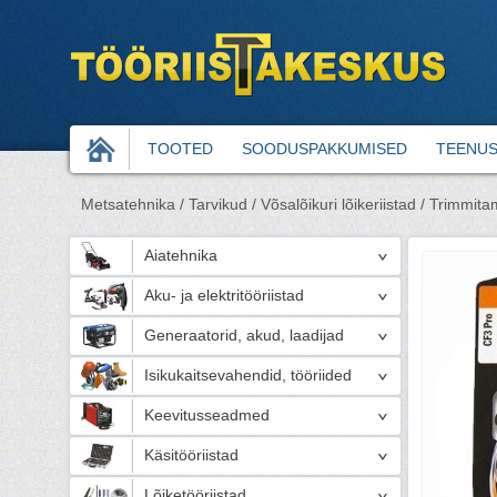
TOOTED
SOODUSPAKKUMISED
TEENU
Metsatehnika /
Tarvikud /
Võsalõikuri lõikeriistad /
Trimmitami
Aiatehnika
Aku- ja elektritööriistad
Generaatorid, akud, laadijad
Isikukaitsevahendid, tööriided
Keevitusseadmed
Käsitööriistad
Lõiketööriistad