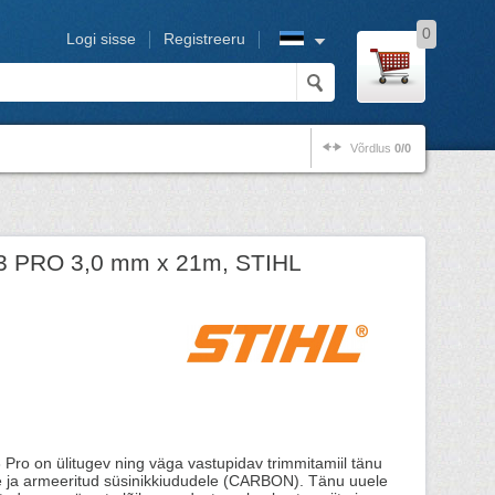
0
Logi sisse
Registreeru
Võrdlus
0/0
F3 PRO 3,0 mm x 21m, STIHL
3 Pro on ülitugev ning väga vastupidav trimmitamiil tänu
ile ja armeeritud süsinikkiududele (CARBON). Tänu uuele