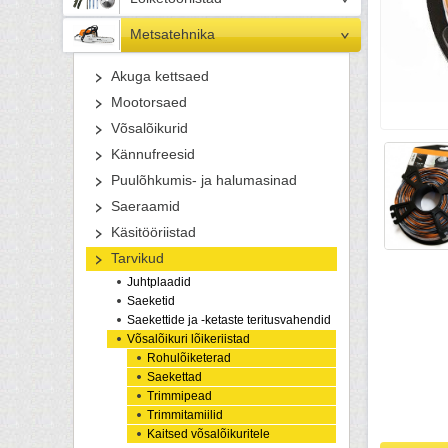
Metsatehnika
Akuga kettsaed
Mootorsaed
Võsalõikurid
Kännufreesid
Puulõhkumis- ja halumasinad
Saeraamid
Käsitööriistad
Tarvikud
Juhtplaadid
Saeketid
Saekettide ja -ketaste teritusvahendid
Võsalõikuri lõikeriistad
Rohulõiketerad
Saekettad
Trimmipead
Trimmitamiilid
Kaitsed võsalõikuritele