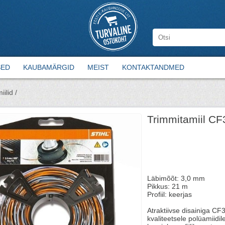
SED
KAUBAMÄRGID
MEIST
KONTAKTANDMED
ilid /
Trimmitamiil C
Läbimõõt: 3,0 mm
Pikkus: 21 m
Profiil: keerjas
Atraktiivse disainiga CF
kvaliteetsele polüamiid