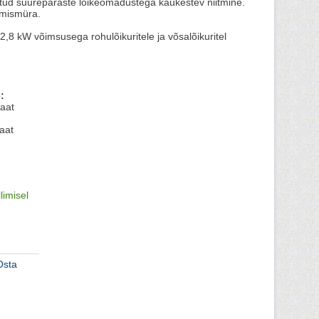
agatud suurepäraste lõikeomadustega kaukestev niitmine.
tmismüra.
,8 kW võimsusega rohulõikuritele ja võsalõikuritel
.
:
aat
aat
llimisel
Osta