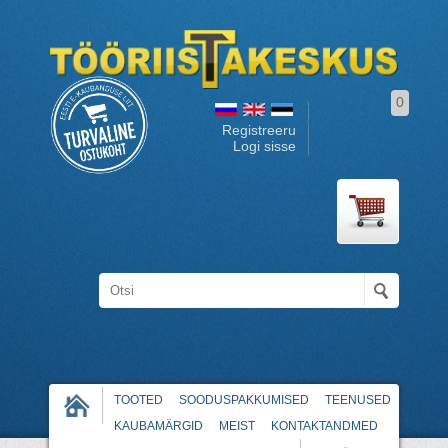
0
Registreeru
Logi sisse
TOOTED
SOODUSPAKKUMISED
TEENUSED
KAUBAMÄRGID
MEIST
KONTAKTANDMED