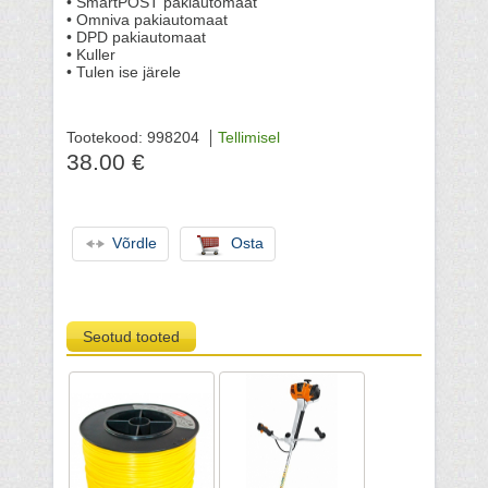
• SmartPOST pakiautomaat
• Omniva pakiautomaat
• DPD pakiautomaat
• Kuller
• Tulen ise järele
Tootekood: 998204
Tellimisel
38.00 €
Võrdle
Osta
Seotud tooted