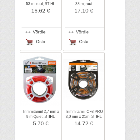
53 m, ruut, STIHL
38 m, ruut
16.62 €
17.10 €
Võrdle
Võrdle
Osta
Osta
Trimmitamiil 2,7 mm x
Trimmitamiil CF3 PRO
9 m Quiet, STIHL
3,0 mm x 21m, STIHL
5.70 €
14.72 €