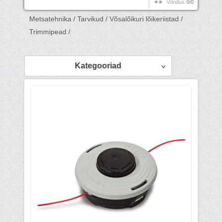
Võrdlus
0/0
Metsatehnika /
Tarvikud /
Võsalõikuri lõikeriistad /
Trimmipead /
Kategooriad