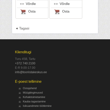
Võrdle
Võrdle
Osta
Osta
Tagasi
Klienditugi
Turu 45B, Tartu
+372 740 2100
E-R 9.00-17.00
info@tooriistakeskus.ee
E-poest tellimine
Ostujuhend
Müügitingimused
Kohaletoimetamine
Kauba tagastamine
Isikuandmete töötlemine