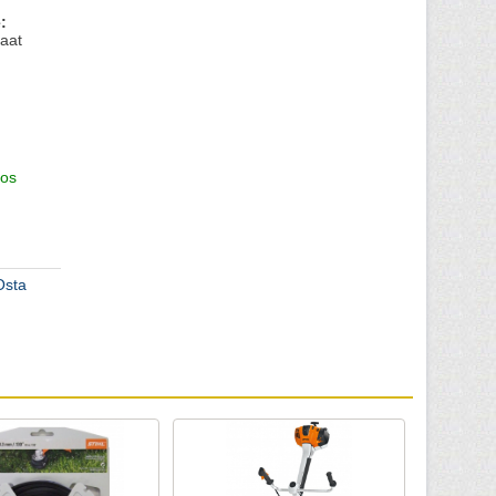
:
aat
os
Osta