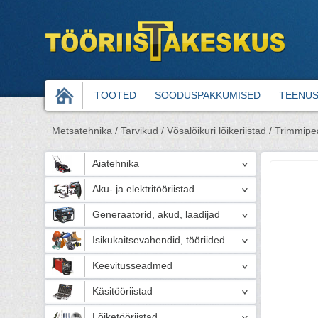
TOOTED
SOODUSPAKKUMISED
TEENU
Metsatehnika /
Tarvikud /
Võsalõikuri lõikeriistad /
Trimmipe
Aiatehnika
Aku- ja elektritööriistad
Generaatorid, akud, laadijad
Isikukaitsevahendid, tööriided
Keevitusseadmed
Käsitööriistad
Lõiketööriistad