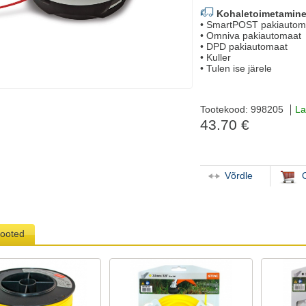
Kohaletoimetamine
• SmartPOST pakiautom
• Omniva pakiautomaat
• DPD pakiautomaat
• Kuller
• Tulen ise järele
Tootekood: 998205
La
43.70 €
Võrdle
tooted