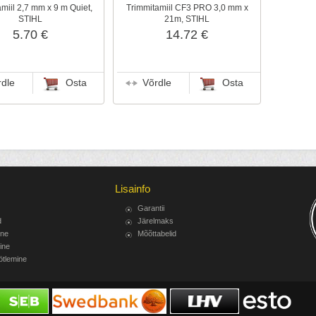
miil 2,7 mm x 9 m Quiet,
Trimmitamiil CF3 PRO 3,0 mm x
STIHL
21m, STIHL
5.70 €
14.72 €
rdle
Osta
Võrdle
Osta
Lisainfo
Garantii
d
Järelmaks
ine
Mõõttabelid
ine
ötlemine