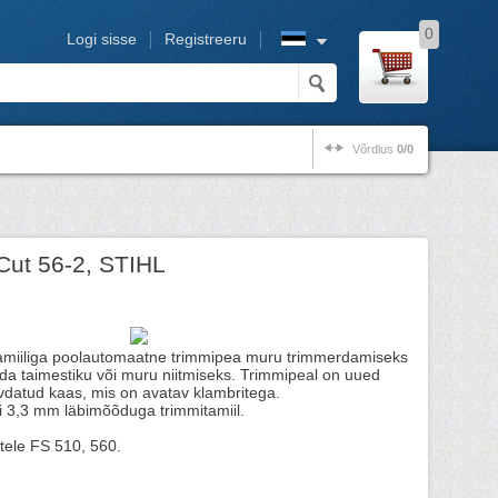
0
Logi sisse
Registreeru
Võrdlus
0/0
Cut 56-2, STIHL
tamiiliga poolautomaatne trimmipea muru trimmerdamiseks
da taimestiku või muru niitmiseks. Trimmipeal on uued
evdatud kaas, mis on avatav klambritega.
i 3,3 mm läbimõõduga trimmitamiil.
itele FS 510, 560.