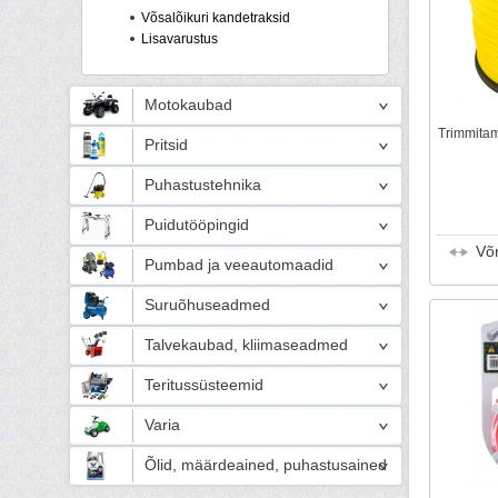
Võsalõikuri kandetraksid
Lisavarustus
Motokaubad
Trimmitam
Pritsid
Puhastustehnika
Puidutööpingid
Võ
Pumbad ja veeautomaadid
Suruõhuseadmed
Talvekaubad, kliimaseadmed
Teritussüsteemid
Varia
Õlid, määrdeained, puhastusained