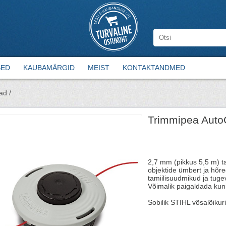
SED
KAUBAMÄRGID
MEIST
KONTAKTANDMED
ad /
Trimmipea Auto
2,7 mm (pikkus 5,5 m) 
objektide ümbert ja hõre
tamiilisuudmikud ja tug
Võimalik paigaldada kun
Sobilik STIHL võsalõikur