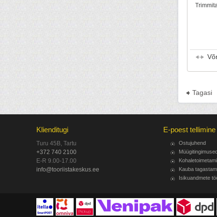
Trimmita
Võ
Tagasi
Klienditugi
E-poest tellimine
Turu 45B, Tartu
Ostujuhend
+372 740 2100
Müügitingimuse
E-R 9.00-17.00
Kohaletoimetam
info@tooriistakeskus.ee
Kauba tagastam
Isikuandmete tö