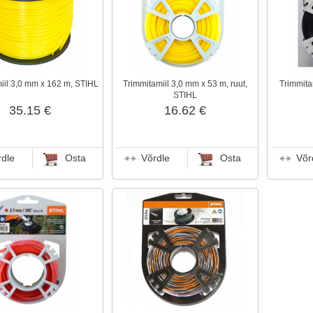
iil 3,0 mm x 162 m, STIHL
Trimmitamiil 3,0 mm x 53 m, ruut,
Trimmita
STIHL
35.15 €
16.62 €
rdle
Osta
Võrdle
Osta
Võr