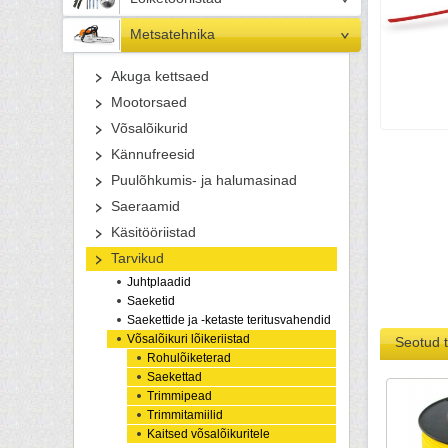
Metsatehnika
Akuga kettsaed
Mootorsaed
Võsalõikurid
Kännufreesid
Puulõhkumis- ja halumasinad
Saeraamid
Käsitööriistad
Tarvikud
Juhtplaadid
Saeketid
Saekettide ja -ketaste teritusvahendid
Võsalõikuri lõikeriistad
Seotud 
Rohulõiketerad
Saekettad
Trimmipead
Trimmitamiilid
Kaitsed võsalõikuritele