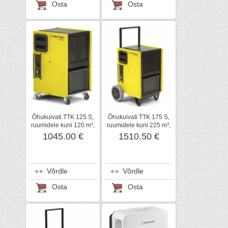
Osta
Osta
Õhukuivati TTK 125 S,
Õhukuivati TTK 175 S,
ruumidele kuni 120 m³,
ruumidele kuni 225 m³,
Trotec
Trotec
1045.00 €
1510.50 €
Võrdle
Võrdle
Osta
Osta