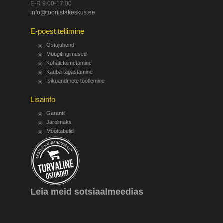
E-R 9.00-17.00
info@tooriistakeskus.ee
E-poest tellimine
Ostujuhend
Müügitingimused
Kohaletoimetamine
Kauba tagastamine
Isikuandmete töötlemine
Lisainfo
Garantii
Järelmaks
Mõõttabelid
Leia meid sotsiaalmeedias