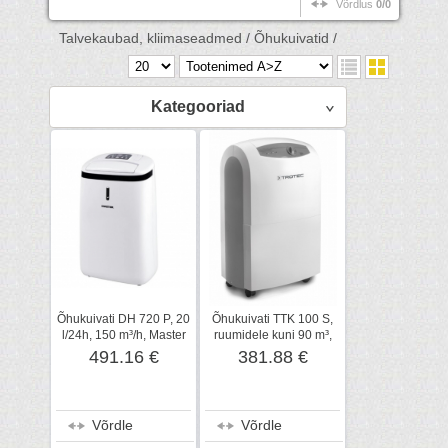
Võrdlus
0/0
Talvekaubad, kliimaseadmed /
Õhukuivatid /
Kategooriad
Õhukuivati DH 720 P, 20
Õhukuivati TTK 100 S,
l/24h, 150 m³/h, Master
ruumidele kuni 90 m³,
Trotec
491.16 €
381.88 €
Võrdle
Võrdle