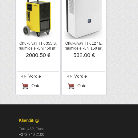
Õhukuivati TTK 355 S,
Õhukuivati TTK 127 E,
ruumidele kuni 450 m³,
ruumidele kuni 150 m³,
Trotec
Trotec
2080.50 €
532.00 €
Võrdle
Võrdle
Osta
Osta
Klienditugi
Turu 45B, Tartu
+372 740 2100