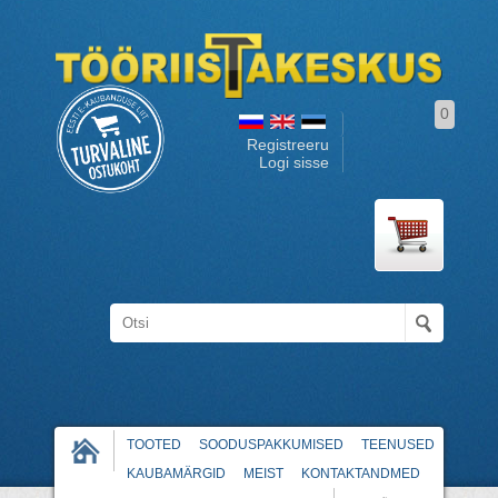
0
Registreeru
Logi sisse
TOOTED
SOODUSPAKKUMISED
TEENUSED
KAUBAMÄRGID
MEIST
KONTAKTANDMED