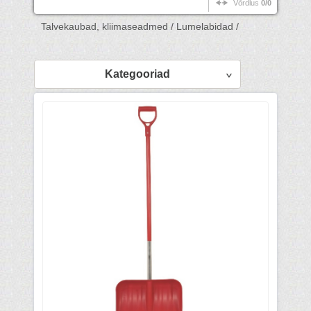
Võrdlus
0/0
Talvekaubad, kliimaseadmed /
Lumelabidad /
Kategooriad