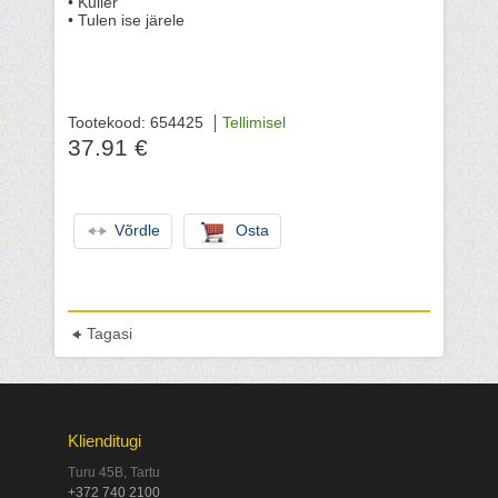
• Kuller
• Tulen ise järele
Tootekood: 654425
Tellimisel
37.91 €
Võrdle
Osta
Tagasi
Klienditugi
Turu 45B, Tartu
+372 740 2100