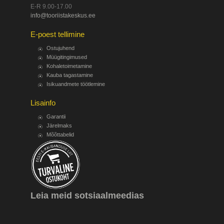
E-R 9.00-17.00
info@tooriistakeskus.ee
E-poest tellimine
Ostujuhend
Müügitingimused
Kohaletoimetamine
Kauba tagastamine
Isikuandmete töötlemine
Lisainfo
Garantii
Järelmaks
Mõõttabelid
Leia meid sotsiaalmeedias