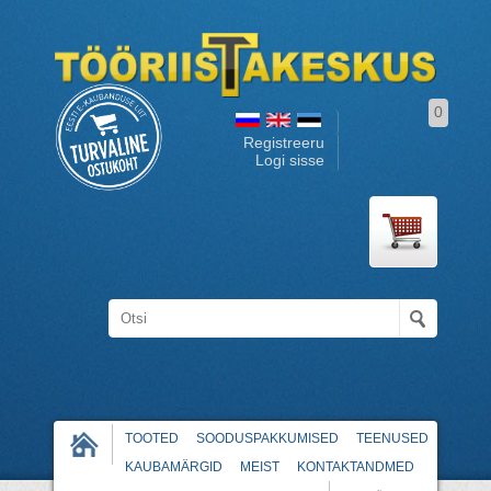
0
Registreeru
Logi sisse
TOOTED
SOODUSPAKKUMISED
TEENUSED
KAUBAMÄRGID
MEIST
KONTAKTANDMED