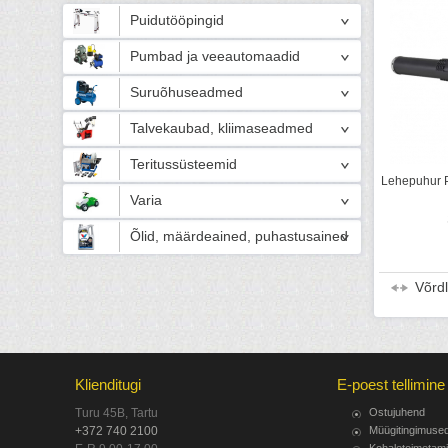
Puidutööpingid
Pumbad ja veeautomaadid
Suruõhuseadmed
Talvekaubad, kliimaseadmed
Teritussüsteemid
Lehepuhur 
Varia
Õlid, määrdeained, puhastusained
Võrd
Klienditugi
E-poest tellimine
Turu 45B, Tartu
Ostujuhend
+372 740 2100
Müügitingimuse