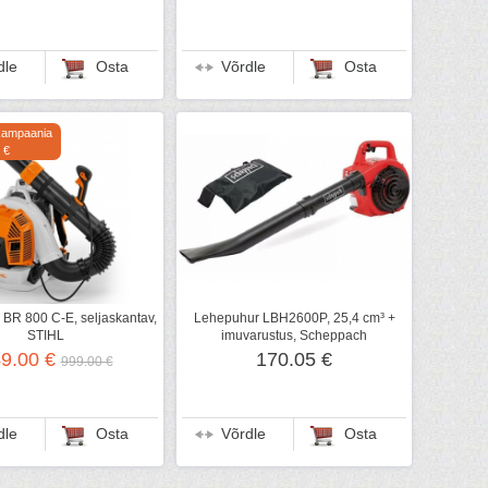
dle
Osta
Võrdle
Osta
kampaania
 €
BR 800 C-E, seljaskantav,
Lehepuhur LBH2600P, 25,4 cm³ +
STIHL
imuvarustus, Scheppach
9.00 €
170.05 €
999.00 €
dle
Osta
Võrdle
Osta