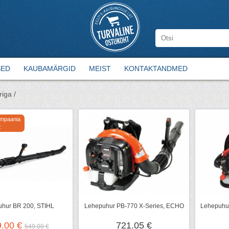
SED
KAUBAMÄRGID
MEIST
KONTAKTANDMED
iga /
ampaania
€
hur BR 200, STIHL
Lehepuhur PB-770 X-Series, ECHO
Lehepuhu
9.00 €
721.05 €
549.00 €