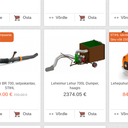
le
Osta
Võrdle
Osta
Võr
ampaania
STIHL talve
€
Sinu võit 150
 BR 700, seljaskantav,
Leheimur Lehur 700L Dumper,
Lehepuhur 
STIHL
haagis
9.00 €
2374.05 €
84
799.00 €
le
Osta
Võrdle
Osta
Võr