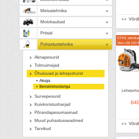
Metsatehnika
Võrd
Motokaubad
Pritsid
STIHL talvek
Sinu võit 150 
Puhastustehnika
Aknapesurid
Tolmuimejad
Õhuluuad ja lehepuhurid
Akuga
Bensiinimootoriga
Lehepuhur
Survepesurid
64
Kuivkoristusharjad
Põrandapesumasinad
Muud puhastusseadmed
Võrd
Tarvikud