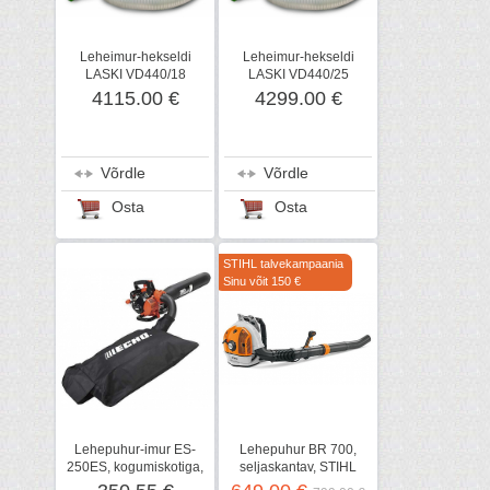
Leheimur-hekseldi
Leheimur-hekseldi
LASKI VD440/18
LASKI VD440/25
4115.00 €
4299.00 €
Võrdle
Võrdle
Osta
Osta
STIHL talvekampaania
Sinu võit 150 €
Lehepuhur-imur ES-
Lehepuhur BR 700,
250ES, kogumiskotiga,
seljaskantav, STIHL
ECHO