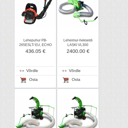
Lehepuhur PB-
Leheimur-hekseldi
265ESLT/ EU, ECHO
LASKI VL300
436.05 €
2400.00 €
Võrdle
Võrdle
Osta
Osta