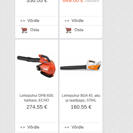
350.55 €
649.00 €
799.00 €
Võrdle
Võrdle
Osta
Osta
Lehepuhur DPB-600,
Lehepuhur BGA 45, aku
karkass, ECHO
ja laadijaga, STIHL
274.55 €
160.55 €
Võrdle
Võrdle