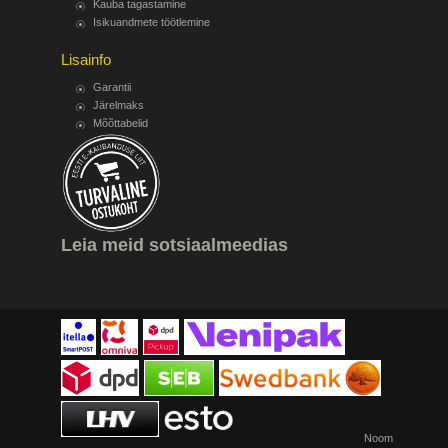
Kauba tagastamine
Isikuandmete töötlemine
Lisainfo
Garantii
Järelmaks
Mõõttabelid
Leia meid sotsiaalmeedias
Noom