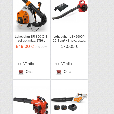
Lehepuhur BR 800 C-E,
Lehepuhur LBH2600P,
seljaskantav, STIHL
25,4 cm³ + imuvarustus,
Scheppach
849.00 €
170.05 €
999.00 €
Võrdle
Võrdle
Osta
Osta