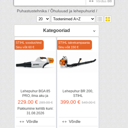
Võrdlus
0/0
Puhastustehnika /
Õhuluuad ja lehepuhurid /
Kategooriad
STIHL soodushind
STIHL talvekampaania
Sinu võit 60 €
Sinu võit 150 €
Lehepuhur BGA 85
Lehepuhur BR 200,
PRO, ilma aku ja
STIHL
laadijata, STIHL
229.00 €
399.00 €
289.00 €
549.00 €
Pakkumine kehtib kuni:
31.08.2026
Võrdle
Võrdle