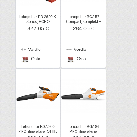
Lehepuhur PB-2620 X-
Lehepuhur BGA 57
Series, ECHO
Compact, komplekt +
aku AK 20, STIHL
322.05 €
284.05 €
Võrdle
Võrdle
Osta
Osta
Lehepuhur BGA 200
Lehepuhur BGA 86
PRO, ilma akuta, STIHL
PRO, ilma aku ja
laadijata, STIHL