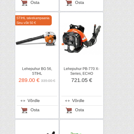
Osta
Osta
STIHL talvekampaania
Sinu võit 50 €
Lehepuhur BG 56,
Lehepuhur PB-770 X-
STIHL
Series, ECHO
289.00 €
721.05 €
339.00 €
Võrdle
Võrdle
Osta
Osta