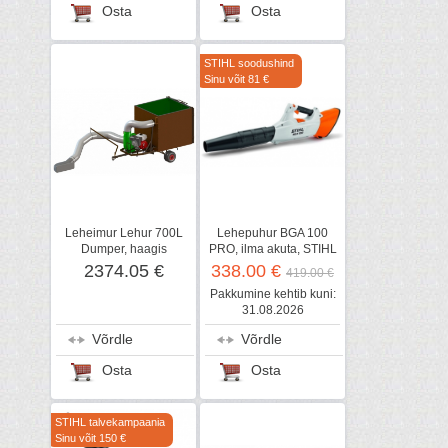
Osta
Osta
STIHL soodushind
Sinu võit 81 €
Leheimur Lehur 700L
Lehepuhur BGA 100
Dumper, haagis
PRO, ilma akuta, STIHL
2374.05 €
338.00 €
419.00 €
Pakkumine kehtib kuni:
31.08.2026
Võrdle
Võrdle
Osta
Osta
STIHL talvekampaania
Sinu võit 150 €