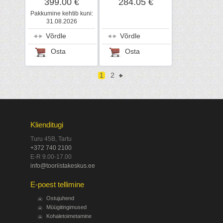
399.00 €
284.05 €
Pakkumine kehtib kuni:
31.08.2026
Võrdle
Võrdle
Osta
Osta
1
2
Klienditugi
Turu 45B, Tartu
+372 740 2100
E-R 9.00-17.00
info@tooriistakeskus.ee
E-poest tellimine
Ostujuhend
Müügitingimused
Kohaletoimetamine