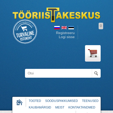
0
Registreeru
Logi sisse
TOOTED
SOODUSPAKKUMISED
TEENUSED
KAUBAMÄRGID
MEIST
KONTAKTANDMED