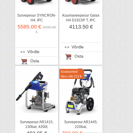
Survepesur SYNCRON-
Kuumaveepesur Galax
H4, IPC
H4 D1915P T, IPC
5585.00 €
4113.50 €
6090.00
€
Võrdle
Võrdle
Osta
Osta
Soodushind
Sinu võit 213 €
Survepesur AR1415,
Survepesur AR1445,
130bar, 420l/t,
220bar,
bensiinimootoriga
660l/t,bensiinimootor