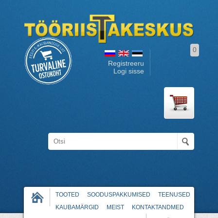
0
Registreeru
Logi sisse
TOOTED
SOODUSPAKKUMISED
TEENUSED
KAUBAMÄRGID
MEIST
KONTAKTANDMED