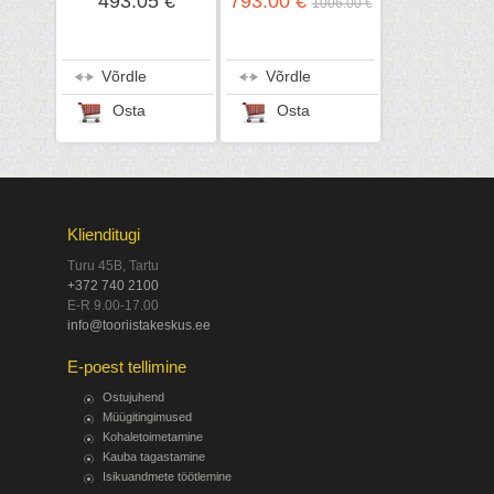
493.05 €
793.00 €
1006.00 €
Rato EHR210
Võrdle
Võrdle
Osta
Osta
Klienditugi
Turu 45B, Tartu
+372 740 2100
E-R 9.00-17.00
info@tooriistakeskus.ee
E-poest tellimine
Ostujuhend
Müügitingimused
Kohaletoimetamine
Kauba tagastamine
Isikuandmete töötlemine