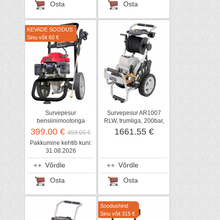
Osta
Osta
KEVADE SOODUS
Sinu võit 60 €
Survepesur
Survepesur AR1007
bensiinimootoriga
RLW, trumliga, 200bar,
HCP2600, Sheppach
900l/h, 7,4kW
399.00 €
1661.55 €
459.00 €
Pakkumine kehtib kuni:
31.08.2026
Võrdle
Võrdle
Osta
Osta
Soodushind
Sinu võit 315 €