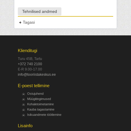
Tehnilised andmed
Tagasi
Klienditugi
Turu 45B, Tartu
+372 740 2100
E-R 9.00-17.00
info@tooriistakeskus.ee
E-poest tellimine
Ostujuhend
Müügitingimused
Kohaletoimetamine
Kauba tagastamine
Isikuandmete töötlemine
Lisainfo