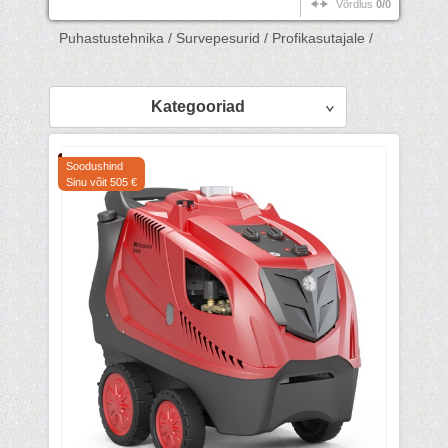
Võrdlus
0/0
Puhastustehnika /
Survepesurid /
Profikasutajale /
Kategooriad
Soodushind
Sinu võit 505 €