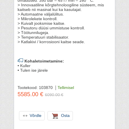
omadused: 350 bar – 45 l / min – 160 ° C.
> Innovaatiline kõrgtehnoloogiline süsteem, mis
kaitseb nii masinat kui ka kasutajat.
> Automaatne väljalülitus.
> Mikrolekete kontroll.
> Kuivalt jooksmise kaitse.
> Pesutoru düüsi ummistuse kontroll.
> Töötunnilugeja.
> Temperatuuri stabilisaator.
> Katlakivi / korrosiooni kaitse seade.
Kohaletoimetamine:
• Kuller
• Tulen ise järele
Tootekood: 103870
Tellimisel
5585.00 €
6090.00 €
Võrdle
Osta