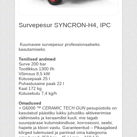
Survepesur SYNCRON-H4, IPC
Kuumavee survepesur professionaalseks
kasutamiseks.
Tenilised andmed
Surve 200 bar
Tootlikkus 1300 l/h
Võimsus 8,5 kW
Kütusepaak 25 l
Puhastusaine paak 22 l
Kaal 172 kg
Kütusekulu 7,4 kg/h
Omadused
> G6000 ™
CERAMIC TECH GUN
pesupüstolis on
kasutatud päästiku lukku juhusliku aktiveerimise
vältimiseks ja keraamilist kuuli, mis tagab
suurepärase kulumiskindluse, korrosiooni, seebi,
hapete ja kloori vastu. Garanteeritud – Pikaajalised
kõrged tulemused ja parimad oma kategooria