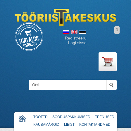
0
Registreeru
Logi sisse
TOOTED
SOODUSPAKKUMISED
TEENUSED
KAUBAMÄRGID
MEIST
KONTAKTANDMED