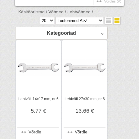
Võrdlus
0/0
Käsitööriistad /
Võtmed /
Lehtvõtmed /
Kategooriad
Lehtvõti 14x17 mm, nr 6
Lehtvõti 27x30 mm, nr 6
5.77 €
13.66 €
Võrdle
Võrdle