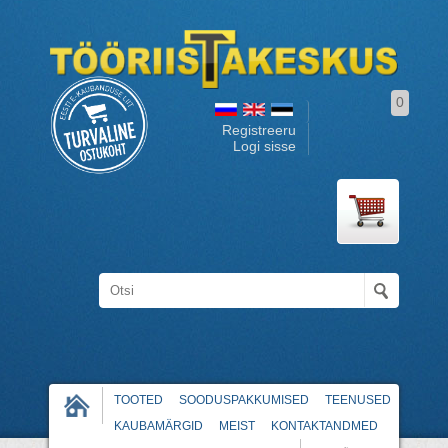
0
Registreeru
Logi sisse
TOOTED
SOODUSPAKKUMISED
TEENUSED
KAUBAMÄRGID
MEIST
KONTAKTANDMED