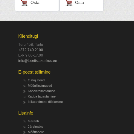
Osta
Osta
Klienditugi
Turu 45B, Tartu
+372 740 2100
E-R 9.00-17.00
info@tooriistakeskus.ee
E-poest tellimine
Ostujuhend
Müügitingimused
Kohaletoimetamine
Kauba tagastamine
Isikuandmete töötlemine
Lisainfo
Garantii
Järelmaks
Mõõttabelid