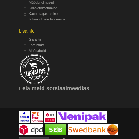
Müügitingimused
Kohaletoimetamine
Kauba tagastamine
Isikuandmete töötlemine
Lisainfo
Garantii
Järelmaks
Mõõttabelid
Leia meid sotsiaalmeedias