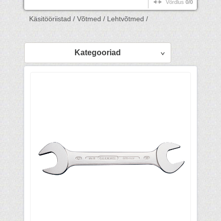
Võrdlus
0/0
Käsitööriistad /
Võtmed /
Lehtvõtmed /
Kategooriad