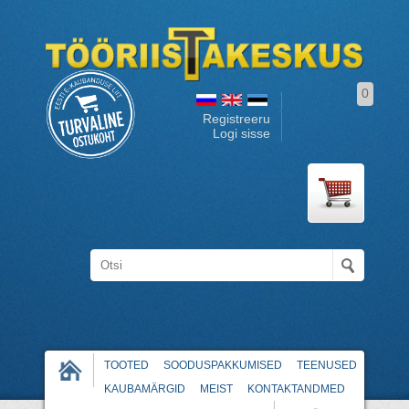
0
Registreeru
Logi sisse
TOOTED
SOODUSPAKKUMISED
TEENUSED
KAUBAMÄRGID
MEIST
KONTAKTANDMED