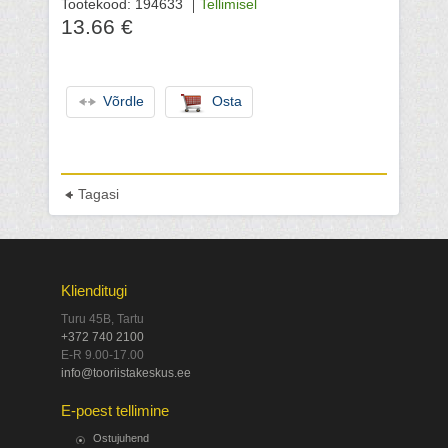
Tootekood: 194633
Tellimisel
13.66 €
Võrdle
Osta
Tagasi
Klienditugi
Turu 45B, Tartu
+372 740 2100
E-R 9.00-17.00
info@tooriistakeskus.ee
E-poest tellimine
Ostujuhend