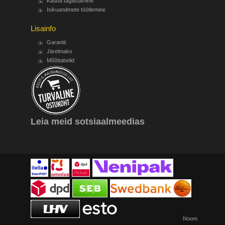
Kauba tagastamine
Isikuandmete töötlemine
Lisainfo
Garantii
Järelmaks
Mõõttabelid
Leia meid sotsiaalmeedias
Noom