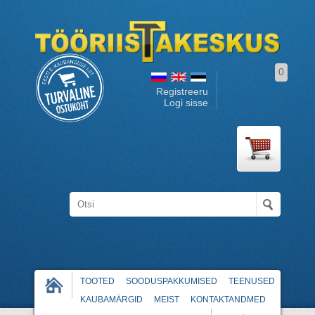
0
Registreeru
Logi sisse
TOOTED
SOODUSPAKKUMISED
TEENUSED
KAUBAMÄRGID
MEIST
KONTAKTANDMED