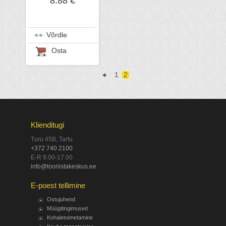
8.88 €
Võrdle
Osta
1
2
Klienditugi
Turu 45B, Tartu
+372 740 2100
E-R 9.00-17.00
info@tooriistakeskus.ee
E-poest tellimine
Ostujuhend
Müügitingimused
Kohaletoimetamine