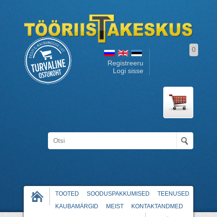
0
Registreeru
Logi sisse
TOOTED
SOODUSPAKKUMISED
TEENUSED
KAUBAMÄRGID
MEIST
KONTAKTANDMED