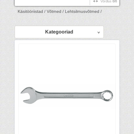
Võrdlus
0/0
Käsitööriistad /
Võtmed /
Lehtsilmusvõtmed /
Kategooriad