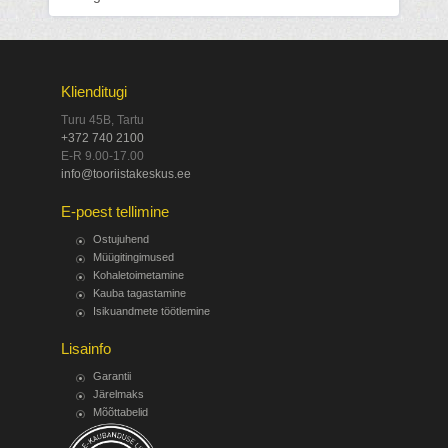
Klienditugi
Turu 45B, Tartu
+372 740 2100
E-R 9.00-17.00
info@tooriistakeskus.ee
E-poest tellimine
Ostujuhend
Müügitingimused
Kohaletoimetamine
Kauba tagastamine
Isikuandmete töötlemine
Lisainfo
Garantii
Järelmaks
Mõõttabelid