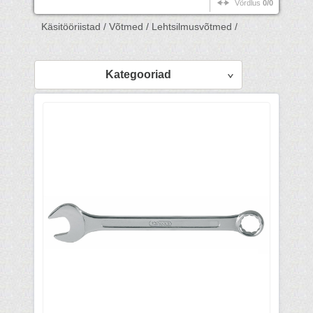
Võrdlus
0/0
Käsitööriistad /
Võtmed /
Lehtsilmusvõtmed /
Kategooriad