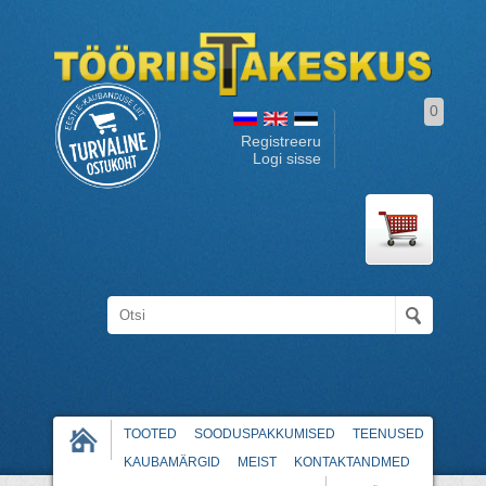
0
Registreeru
Logi sisse
TOOTED
SOODUSPAKKUMISED
TEENUSED
KAUBAMÄRGID
MEIST
KONTAKTANDMED