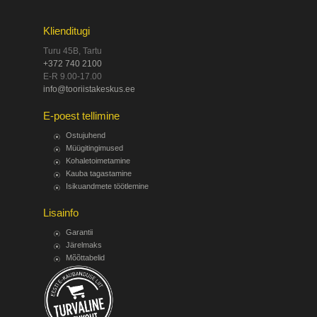
Klienditugi
Turu 45B, Tartu
+372 740 2100
E-R 9.00-17.00
info@tooriistakeskus.ee
E-poest tellimine
Ostujuhend
Müügitingimused
Kohaletoimetamine
Kauba tagastamine
Isikuandmete töötlemine
Lisainfo
Garantii
Järelmaks
Mõõttabelid