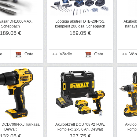
vasar DH1600MAX,
Löögiga akutrell DTB-20ProS,
Akulöök
Scheppach
komplekt 206 osa, Scheppach
harjava
189.05 €
189.05 €
le
Osta
Võrdle
Osta
Võr
ll DCD709N-XJ, karkass,
Akulööktrell DCD708P2T-QW,
Akulöö
DeWalt
komplekt, 2x5,0 Ah, DeWalt
kompl
132.05 €
327.75 €