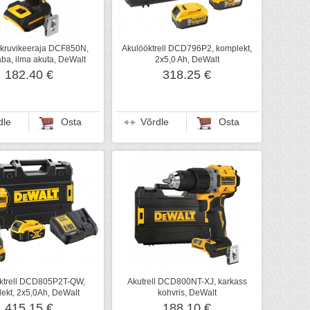
kruvikeeraja DCF850N,
Akulööktrell DCD796P2, komplekt,
ba, ilma akuta, DeWalt
2x5,0 Ah, DeWalt
182.40 €
318.25 €
dle
Osta
Võrdle
Osta
ktrell DCD805P2T-QW,
Akutrell DCD800NT-XJ, karkass
ekt, 2x5,0Ah, DeWalt
kohvris, DeWalt
415.15 €
188.10 €