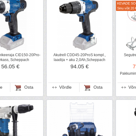
KEVADE S
Sinu võit 20 
vikeeraja CID150-20Pro-
Akutrell CDD45-20ProS kompl.,
Segutre
arkass, Scheppach
laadija + aku 2,0Ah,Scheppach
56.05 €
94.05 €
7
Pakkumine
le
Osta
Võrdle
Osta
Võr