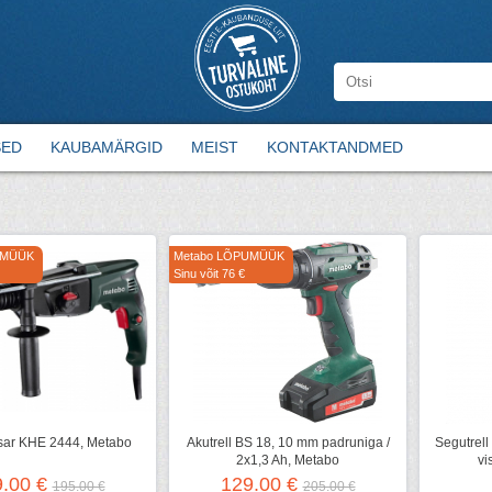
SED
KAUBAMÄRGID
MEIST
KONTAKTANDMED
UMÜÜK
Metabo LÕPUMÜÜK
Sinu võit 76 €
ar KHE 2444, Metabo
Akutrell BS 18, 10 mm padruniga /
Segutrell
2x1,3 Ah, Metabo
vi
9.00 €
129.00 €
195.00 €
205.00 €