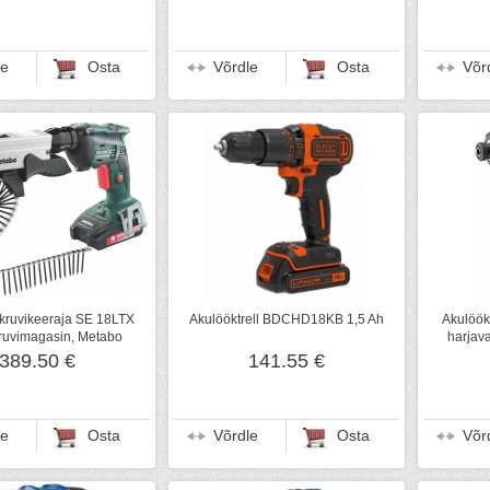
le
Osta
Võrdle
Osta
Võr
tkruvikeeraja SE 18LTX
Akulööktrell BDCHD18KB 1,5 Ah
Akulöök
uvimagasin, Metabo
harjava
389.50 €
141.55 €
le
Osta
Võrdle
Osta
Võr