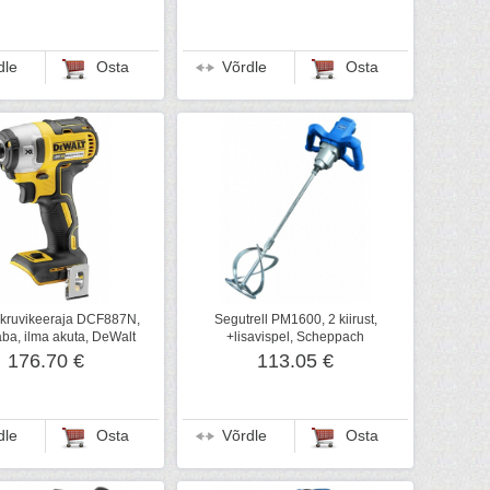
dle
Osta
Võrdle
Osta
kruvikeeraja DCF887N,
Segutrell PM1600, 2 kiirust,
ba, ilma akuta, DeWalt
+lisavispel, Scheppach
176.70 €
113.05 €
dle
Osta
Võrdle
Osta