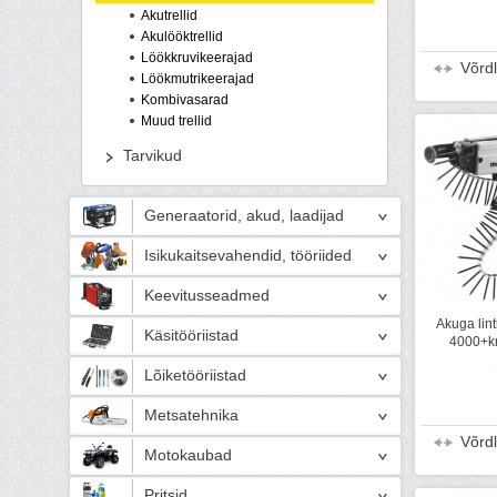
Akutrellid
Akulööktrellid
Löökkruvikeerajad
Võrd
Löökmutrikeerajad
Kombivasarad
Muud trellid
Tarvikud
Generaatorid, akud, laadijad
Isikukaitsevahendid, tööriided
Keevitusseadmed
Akuga lin
Käsitööriistad
4000+kr
Lõiketööriistad
Metsatehnika
Võrd
Motokaubad
Pritsid