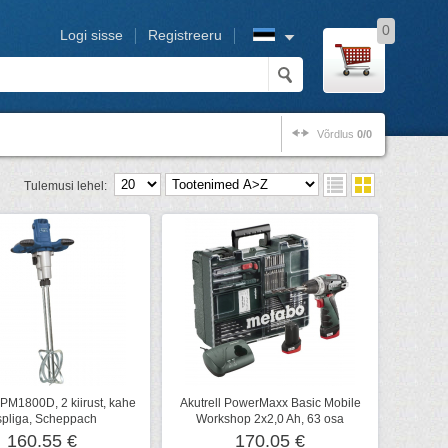
0
Logi sisse
Registreeru
Võrdlus
0/0
Tulemusi lehel:
 PM1800D, 2 kiirust, kahe
Akutrell PowerMaxx Basic Mobile
spliga, Scheppach
Workshop 2x2,0 Ah, 63 osa
160.55 €
170.05 €