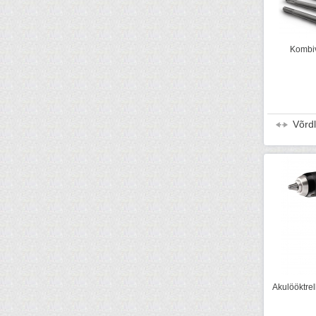
Kombi
Võrd
Akulööktre