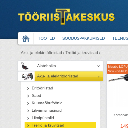
TOOTED
SOODUSPAKKUMISED
TEENU
Aku- ja elektritööriistad /
Trellid ja kruvitsad /
Aiatehnika
Metabo LÕP
Sinu võit 46 €
Aku- ja elektritööriistad
Eritööriistad
Saed
Kuumaõhuföönid
Lihvimismasinad
Kombivas
Liimipüstolid
Trellid ja kruvitsad
14