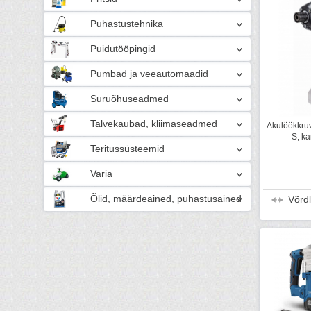
Puhastustehnika
Puidutööpingid
Pumbad ja veeautomaadid
Suruõhuseadmed
Talvekaubad, kliimaseadmed
Akulöökkru
S, k
Teritussüsteemid
Varia
Õlid, määrdeained, puhastusained
Võrd