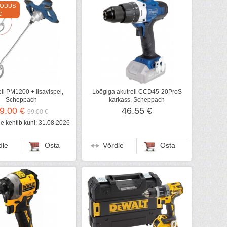
OODUS
€
ll PM1200 + lisavispel,
Löögiga akutrell CCD45-20ProS
Scheppach
karkass, Scheppach
9.00 €
46.55 €
99.00 €
 kehtib kuni: 31.08.2026
dle
Osta
Võrdle
Osta