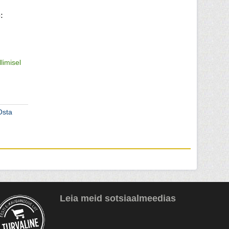
:
llimisel
Osta
Leia meid sotsiaalmeedias