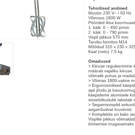
Tehnilised andmed
Mootor 230 V~ / 50 Hz
Võimsus 1800 W
Pöörded ilma koormuseta
1. käik: 0 – 450 p/min
2. käik: 0 - 790 p/min
Vispli pikkus 570 mm
Tarviku kinnitus M14
Mõõdud 315 x 230 x 3
Kaal (neto) 7,5 kg
Omadused
> Kiiruse reguleerimine 
määrab vajaliku kiiruse.
võimalik puhas ja madal
> Võimas 1800-vatine mo
> Ergonoomilised käepi
ajal jõudu ja kasutusmug
käepideme alumisele külje
sisselülituslukk takistab
> Segamisvisplid ankurd
aeganõudvat kruvimist.
> Komplektis on kaks s
Visplite pikkus võimalda
töötamise mugavamaks j