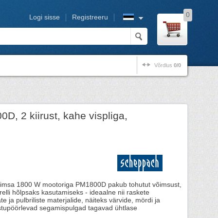
0
Logi sisse
Registreeru
Võrdlus
0/0
D, 2 kiirust, kahe vispliga,
võimsa 1800 W mootoriga PM1800D pakub tohutut võimsust,
elli hõlpsaks kasutamiseks - ideaalne nii raskete
te ja pulbriliste materjalide, näiteks värvide, mördi ja
stupöörlevad segamispulgad tagavad ühtlase