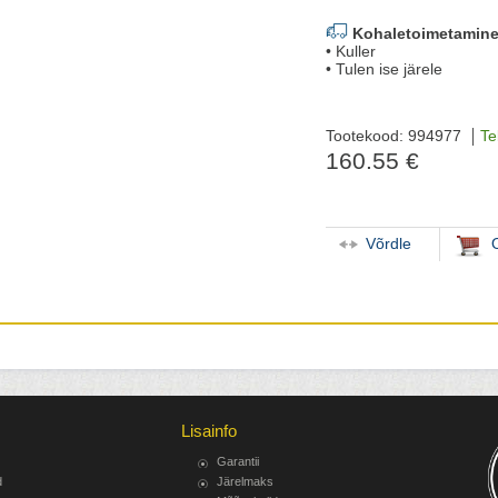
Kohaletoimetamine
• Kuller
• Tulen ise järele
Tootekood: 994977
Te
160.55 €
Võrdle
Lisainfo
Garantii
d
Järelmaks