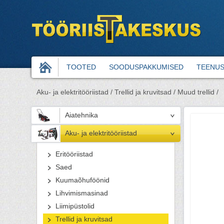
TOOTED
SOODUSPAKKUMISED
TEENU
Aku- ja elektritööriistad /
Trellid ja kruvitsad /
Muud trellid /
Aiatehnika
Aku- ja elektritööriistad
Eritööriistad
Saed
Kuumaõhuföönid
Lihvimismasinad
Liimipüstolid
Trellid ja kruvitsad