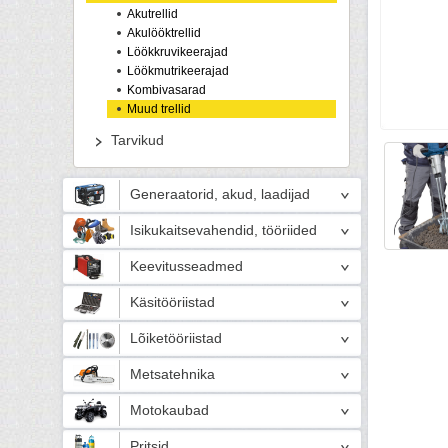
Akutrellid
Akulööktrellid
Löökkruvikeerajad
Löökmutrikeerajad
Kombivasarad
Muud trellid
Tarvikud
Generaatorid, akud, laadijad
Isikukaitsevahendid, tööriided
Keevitusseadmed
Käsitööriistad
Lõiketööriistad
Metsatehnika
Motokaubad
Pritsid