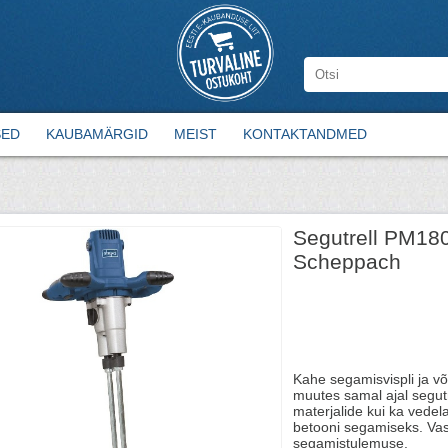
SED
KAUBAMÄRGID
MEIST
KONTAKTANDMED
Segutrell PM1800
Scheppach
Kahe segamisvispli ja 
muutes samal ajal segutr
materjalide kui ka vedela
betooni segamiseks. Va
segamistulemuse.