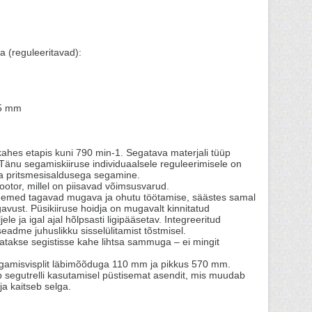
 (reguleeritavad):
25 mm
kahes etapis kuni 790 min-1. Segatava materjali tüüp
 Tänu segamiskiiruse individuaalsele reguleerimisele on
a pritsmesisaldusega segamine.
otor, millel on piisavad võimsusvarud.
demed tagavad mugava ja ohutu töötamise, säästes samal
avust. Püsikiiruse hoidja on mugavalt kinnitatud
le ja igal ajal hõlpsasti ligipääsetav. Integreeritud
 seadme juhuslikku sisselülitamist tõstmisel.
atakse segistisse kahe lihtsa sammuga – ei mingit
egamisvisplit läbimõõduga 110 mm ja pikkus 570 mm.
b segutrelli kasutamisel püstisemat asendit, mis muudab
a kaitseb selga.