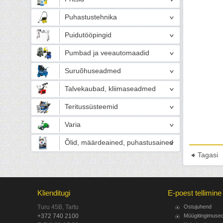
Puhastustehnika
Puidutööpingid
Pumbad ja veeautomaadid
Suruõhuseadmed
Talvekaubad, kliimaseadmed
Teritussüsteemid
Varia
Õlid, määrdeained, puhastusained
Tagasi
Klienditugi
E-poest tellimine
Turu 45B, Tartu
Ostujuhend
+372 740 2100
Müügitingimuse