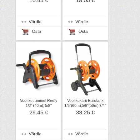
10.45 €
18.05 €
Võrdle
Võrdle
Osta
Osta
Voolikutrummel Reely
Voolikukäru Eurotank
1/2" (40m); 5/8"
1/2"(60m);5/8"(50m);3/4"
(35m);3/4"(30m)
(40m)
29.45 €
33.25 €
Võrdle
Võrdle