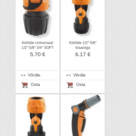
Kiirliide Universaal
Kiirliide 1/2"-5/8"
1/2"-5/8"-3/4" SOFT
kraaniga
5.70 €
6.17 €
Võrdle
Võrdle
Osta
Osta