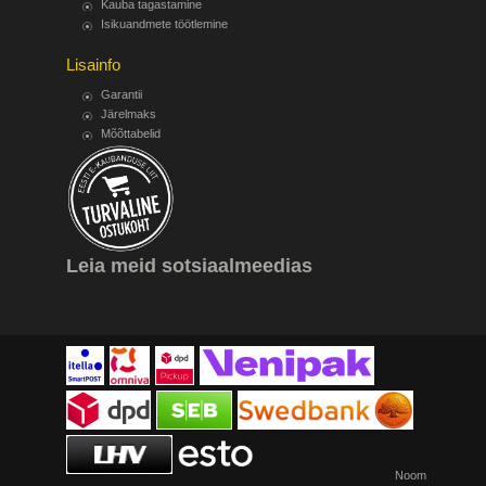
Kauba tagastamine
Isikuandmete töötlemine
Lisainfo
Garantii
Järelmaks
Mõõttabelid
Leia meid sotsiaalmeedias
Noom