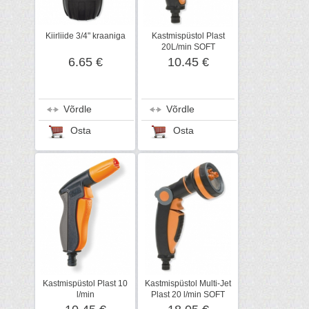
Kiirliide 3/4" kraaniga
Kastmispüstol Plast
20L/min SOFT
6.65 €
10.45 €
Võrdle
Võrdle
Osta
Osta
Kastmispüstol Plast 10
Kastmispüstol Multi-Jet
l/min
Plast 20 l/min SOFT