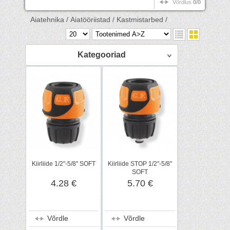
Võrdlus
0/0
Aiatehnika /
Aiatööriistad /
Kastmistarbed /
Kategooriad
Kiirliide 1/2"-5/8" SOFT
Kiirliide STOP 1/2"-5/8"
SOFT
4.28 €
5.70 €
Võrdle
Võrdle