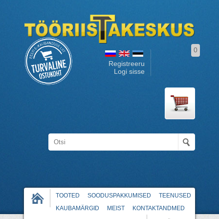
0
Registreeru
Logi sisse
TOOTED
SOODUSPAKKUMISED
TEENUSED
KAUBAMÄRGID
MEIST
KONTAKTANDMED