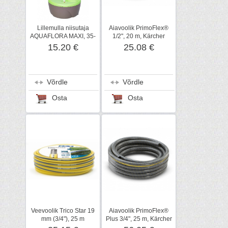
Lillemulla niisutaja
Aiavoolik PrimoFlex®
AQUAFLORA MAXI, 35-
1/2", 20 m, Kärcher
50 cm,1,4 L
15.20 €
25.08 €
Võrdle
Võrdle
Osta
Osta
Veevoolik Trico Star 19
Aiavoolik PrimoFlex®
mm (3/4"), 25 m
Plus 3/4", 25 m, Kärcher