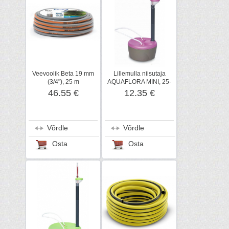
Veevoolik Beta 19 mm
Lillemulla niisutaja
(3/4"), 25 m
AQUAFLORA MINI, 25-
35 cm, 0,7 L
46.55 €
12.35 €
Võrdle
Võrdle
Osta
Osta