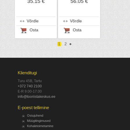
35.15 €
56.05 €
Võrdle
Võrdle
Osta
Osta
1
2
Klienditugi
Turu 45B, Tartu
+372 740 2100
E-R 9.00-17.00
info@tooriistakeskus.ee
E-poest tellimine
Ostujuhend
Müügitingimused
Kohaletoimetamine