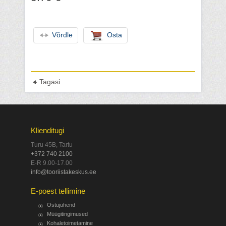
Võrdle
Osta
Tagasi
Klienditugi
Turu 45B, Tartu
+372 740 2100
E-R 9.00-17.00
info@tooriistakeskus.ee
E-poest tellimine
Ostujuhend
Müügitingimused
Kohaletoimetamine