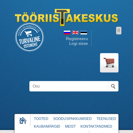
0
Registreeru
Logi sisse
TOOTED
SOODUSPAKKUMISED
TEENUSED
KAUBAMÄRGID
MEIST
KONTAKTANDMED