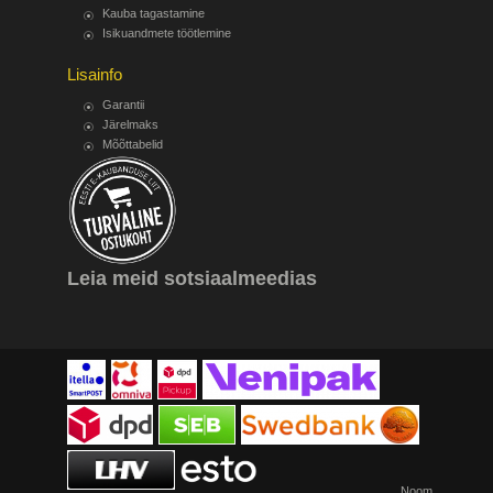
Kauba tagastamine
Isikuandmete töötlemine
Lisainfo
Garantii
Järelmaks
Mõõttabelid
Leia meid sotsiaalmeedias
Noom