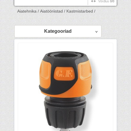
Võrdlus
0/0
Aiatehnika /
Aiatööriistad /
Kastmistarbed /
Kategooriad