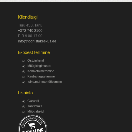
Klienditugi
Turu 45B, Tartu
+372 740 2100
E-R 9.00-17.00
info@tooriistakeskus.ee
E-poest tellimine
Ostujuhend
Müügitingimused
Kohaletoimetamine
Kauba tagastamine
Isikuandmete töötlemine
Lisainfo
Garantii
Järelmaks
Mõõttabelid