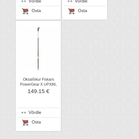
Võrdle
Võrdle
Osta
Osta
Oksalõikur Fiskars
PowerGear X UPX86,
teleskoopvars 2,3-4 m
149.15 €
Võrdle
Osta