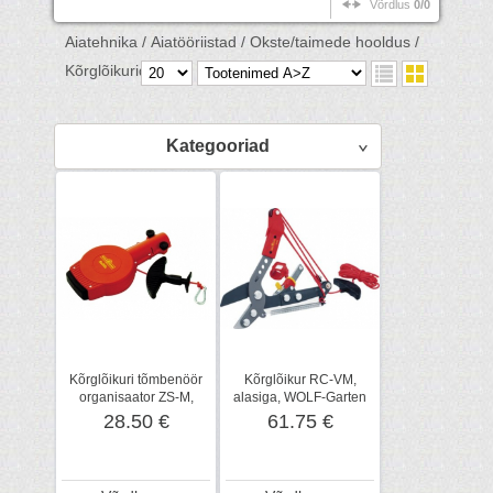
Võrdlus
0/0
Aiatehnika /
Aiatööriistad /
Okste/taimede hooldus /
Kõrglõikurid /
Kategooriad
Kõrglõikuri tõmbenöör
Kõrglõikur RC-VM,
organisaator ZS-M,
alasiga, WOLF-Garten
WOLF-Garten
28.50 €
61.75 €