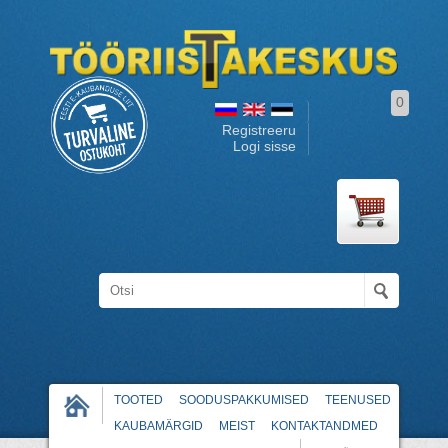
0
Registreeru
Logi sisse
TOOTED
SOODUSPAKKUMISED
TEENUSED
KAUBAMÄRGID
MEIST
KONTAKTANDMED