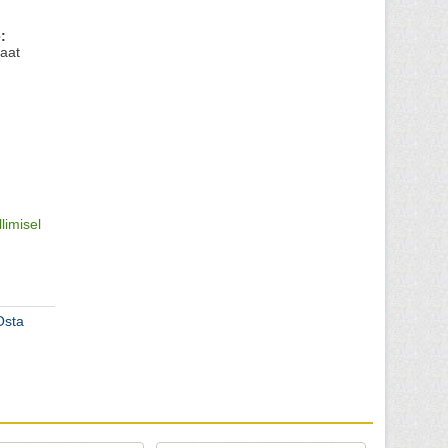
:
aat
llimisel
Osta