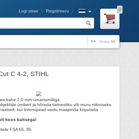
0
Logi sisse
Registreeru
Võrdlus
0/0
Cut C 4-2, STIHL
ea kahe 2,0 mm ümartamiiliga.
jektide ümbert ja hõreda taimestiku või muru niitmiseks.
maatselt, kui trimmipead vastu maapinda koputada.
lt koos kaitsega!
tele FSA 65, 85.