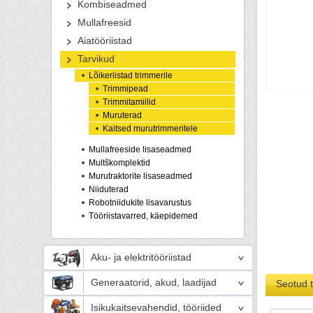
Kombiseadmed
Mullafreesid
Aiatööriistad
Tarvikud
Lõikeriistad trimmerile
Trimmipead
Trimmitamiilid
Muruterad
Kaitsed murutrimmeritele
Mullafreeside lisaseadmed
Multškomplektid
Murutraktorite lisaseadmed
Niiduterad
Robotniidukite lisavarustus
Tööriistavarred, käepidemed
Aku- ja elektritööriistad
Generaatorid, akud, laadijad
Seotud 
Isikukaitsevahendid, tööriided