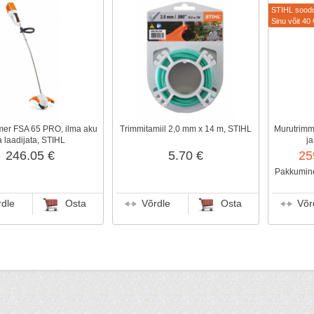
STIHL sood
Sinu võit 40 
mer FSA 65 PRO, ilma aku
Trimmitamiil 2,0 mm x 14 m, STIHL
Murutrimm
a laadijata, STIHL
ja
246.05 €
5.70 €
25
Pakkumine
rdle
Osta
Võrdle
Osta
Võr