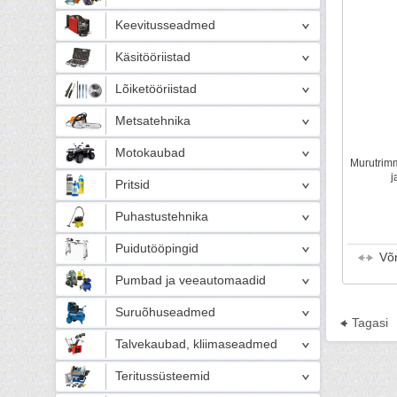
Keevitusseadmed
Käsitööriistad
Lõiketööriistad
Metsatehnika
Motokaubad
Murutrim
j
Pritsid
Puhastustehnika
Puidutööpingid
Võ
Pumbad ja veeautomaadid
Suruõhuseadmed
Tagasi
Talvekaubad, kliimaseadmed
Teritussüsteemid