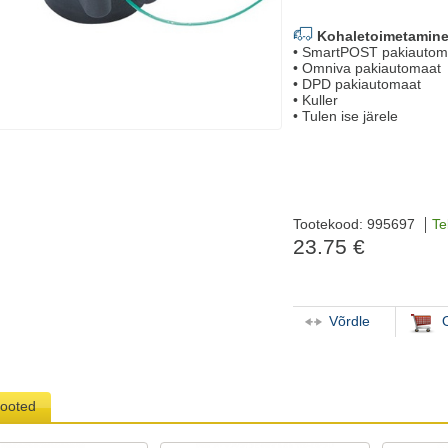
Kohaletoimetamine
• SmartPOST pakiautom
• Omniva pakiautomaat
• DPD pakiautomaat
• Kuller
• Tulen ise järele
Tootekood: 995697
Te
23.75 €
Võrdle
tooted