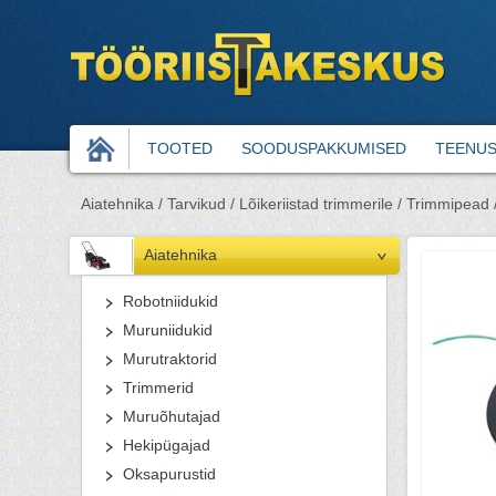
TOOTED
SOODUSPAKKUMISED
TEENU
Aiatehnika /
Tarvikud /
Lõikeriistad trimmerile /
Trimmipead 
Aiatehnika
Robotniidukid
Muruniidukid
Murutraktorid
Trimmerid
Muruõhutajad
Hekipügajad
Oksapurustid