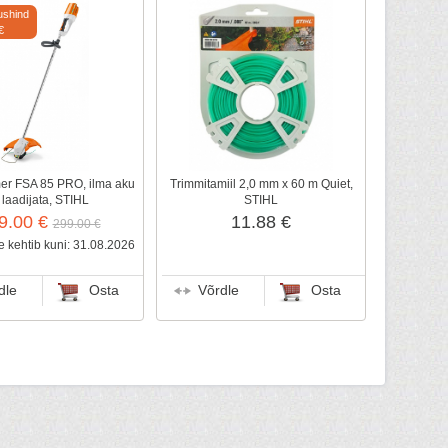
ushind
€
er FSA 85 PRO, ilma aku
Trimmitamiil 2,0 mm x 60 m Quiet,
 laadijata, STIHL
STIHL
9.00 €
11.88 €
299.00 €
 kehtib kuni: 31.08.2026
dle
Osta
Võrdle
Osta