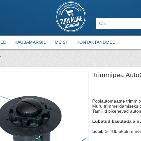
SED
KAUBAMÄRGID
MEIST
KONTAKTANDMED
/
Trimmipea Auto
Poolautomaatne trimmip
Muru trimmerdamiseks ob
Tamiilid pikenevad auto
Lubatud kasutada ainu
Sobib STIHL akutrimmeri