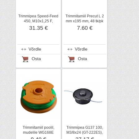
Trimmipea Speed-Feed
Trimmitamiil Precut L 2
450, M10x1,25 F,
mm x195 mm, 48 tk/pk
SHINDAIWA
31.35 €
7.60 €
Võrdle
Võrdle
Osta
Osta
Trimmitamiil poolil,
Trimmipea G137 100,
mudelile WG168E
M3/8x24 (GT-222ES),
ECHO