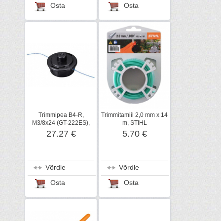
Osta
Osta
Trimmipea B4-R,
Trimmitamiil 2,0 mm x 14
M3/8x24 (GT-222ES),
m, STIHL
ECHO
27.27 €
5.70 €
Võrdle
Võrdle
Osta
Osta