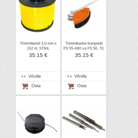
Trimmitamiil 3,0 mm x
Trimmikaitse komplekt
162 m, STIHL
FS 55-480 v.a FS 56, 70,
STIHL
35.15 €
35.15 €
Võrdle
Võrdle
Osta
Osta