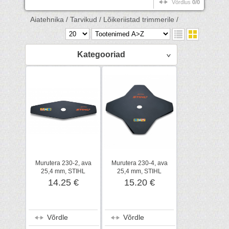
Võrdlus
0/0
Aiatehnika /
Tarvikud /
Lõikeriistad trimmerile /
Kategooriad
Murutera 230-2, ava
Murutera 230-4, ava
25,4 mm, STIHL
25,4 mm, STIHL
14.25 €
15.20 €
Võrdle
Võrdle