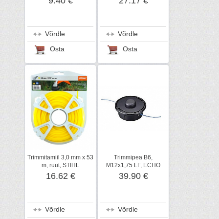
9.40 €
27.17 €
Võrdle
Võrdle
Osta
Osta
Trimmitamiil 3,0 mm x 53
Trimmipea B6,
m, ruut, STIHL
M12x1,75 LF, ECHO
16.62 €
39.90 €
Võrdle
Võrdle