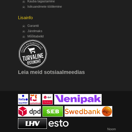
Kauba tagastamine
Isikuandmete töötlemine
Lisainfo
Garantii
Järelmaks
Mõõttabelid
Leia meid sotsiaalmeedias
Noom