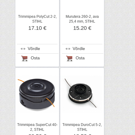
Trimmipea PolyCut 2-2,
Murutera 260-2, ava
STIHL
25,4 mm, STIHL
17.10 €
15.20 €
Võrdle
Võrdle
Osta
Osta
Trimmipea SuperCut 40-
Trimmipea DuroCut 5-2,
2, STIHL
STIHL