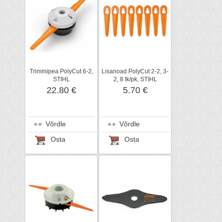
Trimmipea PolyCut 6-2,
Lisanoad PolyCut 2-2, 3-
STIHL
2, 8 tk/pk, STIHL
22.80 €
5.70 €
Võrdle
Võrdle
Osta
Osta