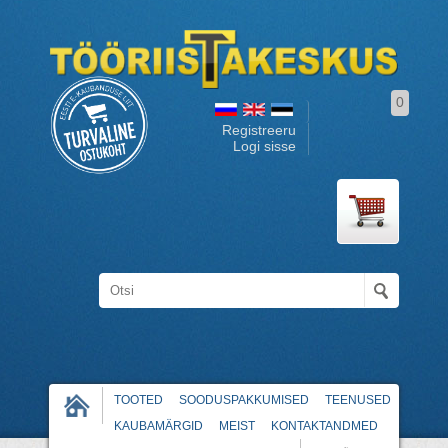
0
Registreeru
Logi sisse
TOOTED
SOODUSPAKKUMISED
TEENUSED
KAUBAMÄRGID
MEIST
KONTAKTANDMED