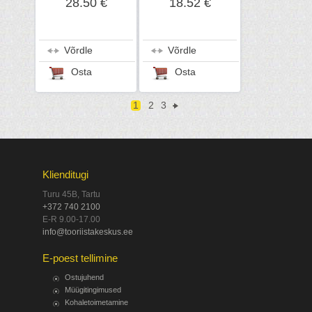
28.50 €
18.52 €
Võrdle
Võrdle
Osta
Osta
1
2
3
Klienditugi
Turu 45B, Tartu
+372 740 2100
E-R 9.00-17.00
info@tooriistakeskus.ee
E-poest tellimine
Ostujuhend
Müügitingimused
Kohaletoimetamine