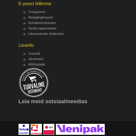
E-poest tellimine
Ostujuhend
Müügitingimused
Kohaletoimetamine
Kauba tagastamine
Isikuandmete töötlemine
Lisainfo
Garantii
Järelmaks
Mõõttabelid
Leia meid sotsiaalmeedias