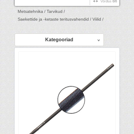
Võrdlus
0/0
Metsatehnika /
Tarvikud /
Saekettide ja -ketaste teritusvahendid /
Viilid /
Kategooriad