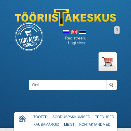
0
Registreeru
Logi sisse
TOOTED
SOODUSPAKKUMISED
TEENUSED
KAUBAMÄRGID
MEIST
KONTAKTANDMED