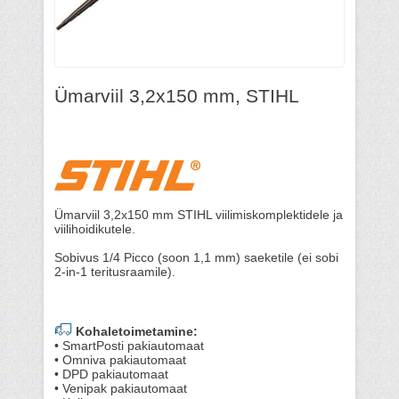
Ümarviil 3,2x150 mm, STIHL
Ümarviil 3,2x150 mm STIHL viilimiskomplektidele ja
viilihoidikutele.
Sobivus 1/4 Picco (soon 1,1 mm) saeketile (ei sobi
2-in-1 teritusraamile).
Kohaletoimetamine:
• SmartPosti pakiautomaat
• Omniva pakiautomaat
• DPD pakiautomaat
• Venipak pakiautomaat