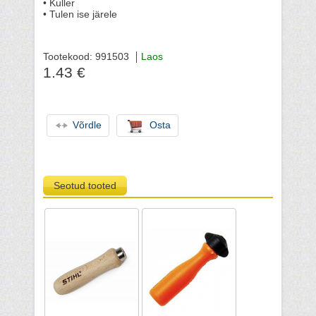
• Kuller
• Tulen ise järele
Tootekood: 991503
Laos
1.43 €
Võrdle
Osta
Seotud tooted