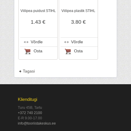
Viilipea puidust STIHL
Viilipea plastik STIHL
1.43 €
3.80 €
Võrdle
Võrdle
Osta
Osta
Tagasi
Klienditugi
Turu 45B, Tartu
+372 740 2100
E-R 9.00-17.00
info@tooriistakeskus.ee