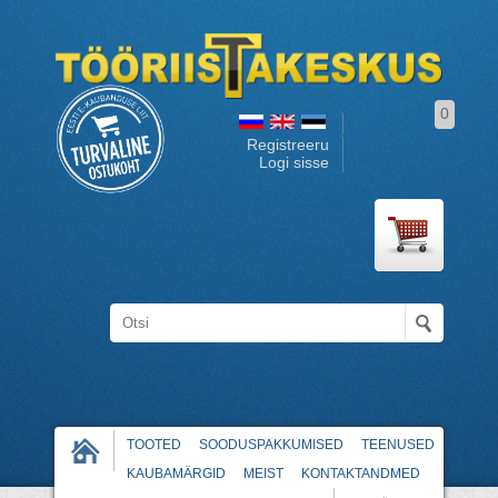
0
Registreeru
Logi sisse
TOOTED
SOODUSPAKKUMISED
TEENUSED
KAUBAMÄRGID
MEIST
KONTAKTANDMED