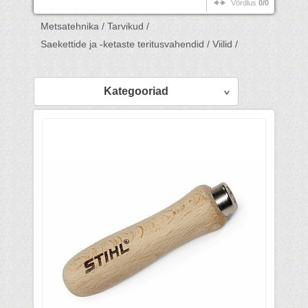
Võrdlus
0/0
Metsatehnika /
Tarvikud /
Saekettide ja -ketaste teritusvahendid /
Viilid /
Kategooriad