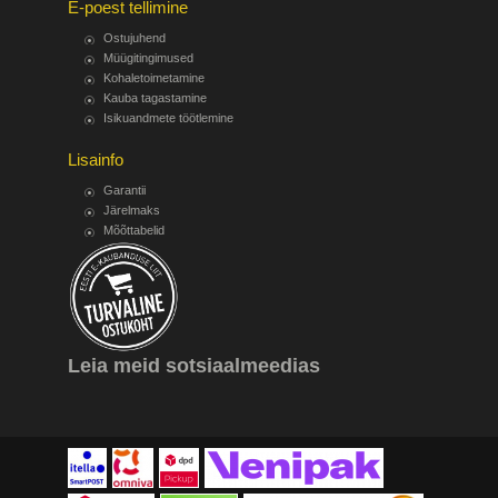
E-poest tellimine
Ostujuhend
Müügitingimused
Kohaletoimetamine
Kauba tagastamine
Isikuandmete töötlemine
Lisainfo
Garantii
Järelmaks
Mõõttabelid
Leia meid sotsiaalmeedias