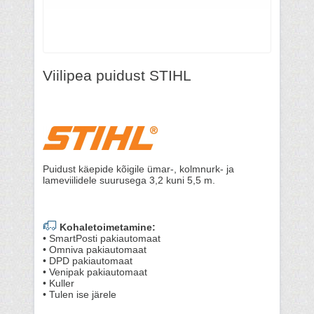
Viilipea puidust STIHL
Puidust käepide kõigile ümar-, kolmnurk- ja
lameviilidele suurusega 3,2 kuni 5,5 m.
Kohaletoimetamine:
• SmartPosti pakiautomaat
• Omniva pakiautomaat
• DPD pakiautomaat
• Venipak pakiautomaat
• Kuller
• Tulen ise järele