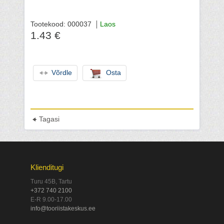
Tootekood: 000037
Laos
1.43 €
Võrdle
Osta
Tagasi
Klienditugi
Turu 45B, Tartu
+372 740 2100
E-R 9.00-17.00
info@tooriistakeskus.ee