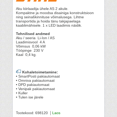
Aku kiirlaadija ühele AS 2 akule.
Kompaktne ja moodsa disainiga konstruktsioon
ning seina6kinnituse võimalusega. Lihtne
transportida ja hoida tänu takjapaelaga
kaablimähisele. 1 x LED laadimis näidik.
Tehnilised andmed
Aku / seeria Li-Ion / AS
Laadimisvool 4 A
Võimsus 0,06 kW
Tööpinge 230 V
Kaal 0,4 kg.
Kohaletoimetamine:
• SmartPosti pakiautomaat
• Omniva pakiautomaat
• DPD pakiautomaat
• Venipak pakiautomaat
• Kuller
• Tulen ise järele
Tootekood: 698120
Laos