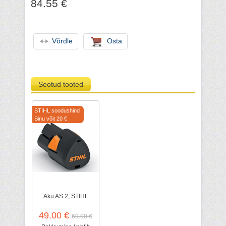
84.55 €
Võrdle
Osta
Seotud tooted
STIHL soodushind
Sinu võit 20 €
Aku AS 2, STIHL
49.00 €
69.00 €