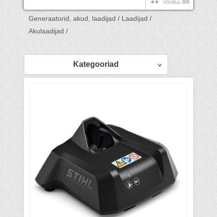
Võrdlus
0/0
Generaatorid, akud, laadijad /
Laadijad /
Akulaadijad /
Kategooriad