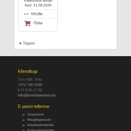
Pakkumine kehtib
kuni: 31.08.2026
Võrdle
Osta
Tagasi
Klienditugi
Turu 45B, Tartu
+372 740 2100
E-R 9.00-17.00
info@tooriistakeskus.ee
E-poest tellimine
Ostujuhend
Müügitingimused
Kohaletoimetamine
Kauba tagastamine