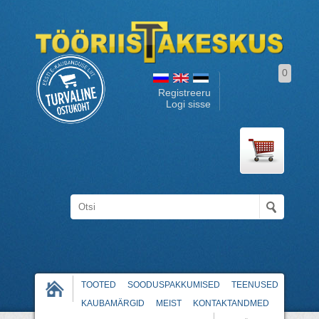
0
Registreeru
Logi sisse
TOOTED
SOODUSPAKKUMISED
TEENUSED
KAUBAMÄRGID
MEIST
KONTAKTANDMED