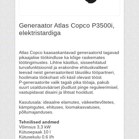
Generaator Atlas Copco P3500i,
elektristardiga
Atlas Copco kaasaskantavad generaatorid tagavad
pikaajalise töökindluse ka kõige raskemates
töötingimustes. Lihtne käsitlus, sisseehitatud
turvafunktsioonid ja erakordne ehituskvaliteet
teevad neist generaatoritest täiusliku tööpartneri,
hoolimata töökohast või käsil olevast tööst.
P-generaatorite valik tagab pika tööaja, pakub
suurt usaldusväärset jõudlust pinge reguleerimisel,
vastupidavat disaini ja lihtsat hooldust.
Kasutusala: ideaalne elamutes, väikeettevõtetes,
kämpingutes, ehituses, loomakasvatuses,
põllumajanduses.
Tehnilised andmed
Võimsus 3,3 kW
Kütusepaak 10 l
Kütusekulu 0,6 l/h