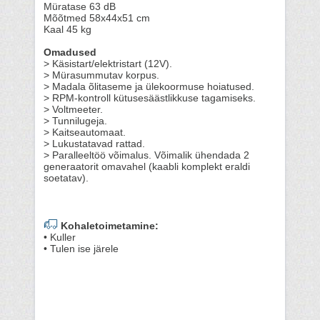
Müratase 63 dB
Mõõtmed 58x44x51 cm
Kaal 45 kg
Omadused
> Käsistart/elektristart (12V).
> Mürasummutav korpus.
> Madala õlitaseme ja ülekoormuse hoiatused.
> RPM-kontroll kütusesäästlikkuse tagamiseks.
> Voltmeeter.
> Tunnilugeja.
> Kaitseautomaat.
> Lukustatavad rattad.
> Paralleeltöö võimalus. Võimalik ühendada 2
generaatorit omavahel (kaabli komplekt eraldi
soetatav).
Kohaletoimetamine:
• Kuller
• Tulen ise järele