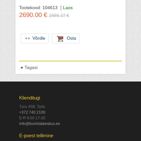
Tootekood: 104613
Laos
2690.00 €
2986.37 €
Võrdle
Osta
Tagasi
Klienditugi
Turu 45B, Tartu
+372 740 2100
E-R 9.00-17.00
info@tooriistakeskus.ee
E-poest tellimine