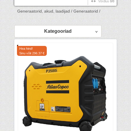
Võrdlus
0/0
Generaatorid, akud, laadijad /
Generaatorid /
Kategooriad
Hea hind!
Sinu võit 296.37 €