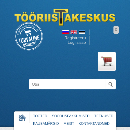
0
Registreeru
Logi sisse
TOOTED
SOODUSPAKKUMISED
TEENUSED
KAUBAMÄRGID
MEIST
KONTAKTANDMED