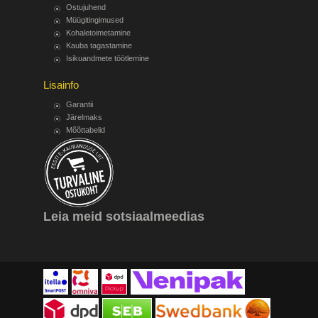
Ostujuhend
Müügitingimused
Kohaletoimetamine
Kauba tagastamine
Isikuandmete töötlemine
Lisainfo
Garantii
Järelmaks
Mõõttabelid
Leia meid sotsiaalmeedias