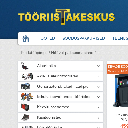
TOOTED
SOODUSPAKKUMISED
TEENU
Puidutööpingid /
Höövel-paksusmasinad /
Aiatehnika
KEVADE SO
Sinu võit 46 €
Aku- ja elektritööriistad
Generaatorid, akud, laadijad
Isikukaitsevahendid, tööriided
Keevitusseadmed
Paksus
Käsitööriistad
PLM
45
Lõiketööriistad