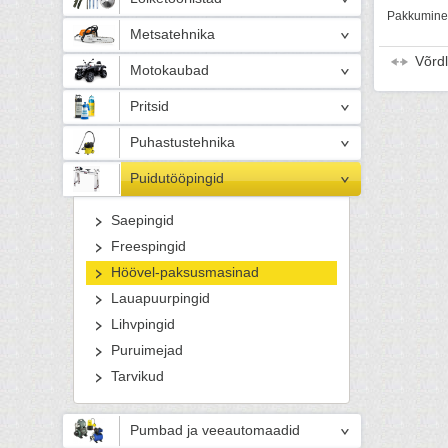
Pakkumine 
Metsatehnika
Võrd
Motokaubad
Pritsid
Puhastustehnika
Puidutööpingid
Saepingid
Freespingid
Höövel-paksusmasinad
Lauapuurpingid
Lihvpingid
Puruimejad
Tarvikud
Pumbad ja veeautomaadid