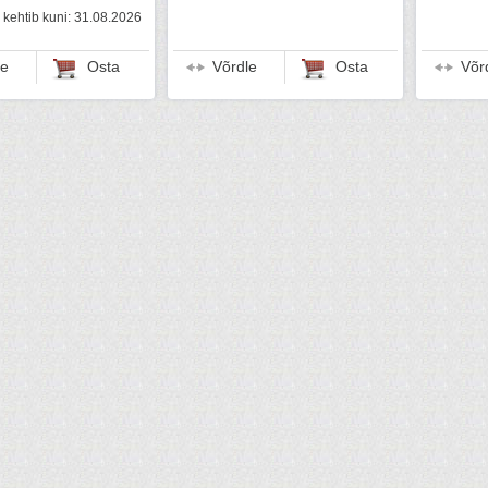
kehtib kuni: 31.08.2026
le
Osta
Võrdle
Osta
Võr