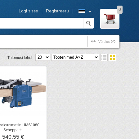
0
Logi sisse
Registreeru
Võrdlus
0/0
Tulemusi lehel:
paksusmasin HMS1080,
Scheppach
540.55 €