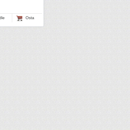
dle
Osta