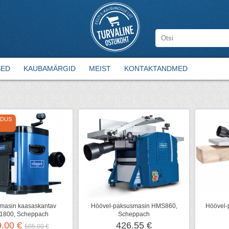
SED
KAUBAMÄRGID
MEIST
KONTAKTANDMED
ODUS
masin kaasaskantav
Höövel-paksusmasin HMS860,
Höövel-
1800, Scheppach
Scheppach
9.00 €
426.55 €
505.00 €